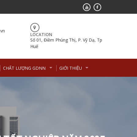
.vn
LOCATION
Số 01, Điềm Phùng Thị, P. Vỹ Dạ, Tp
Huế
CHẤT LƯỢNG GDNN
GIỚI THIỆU