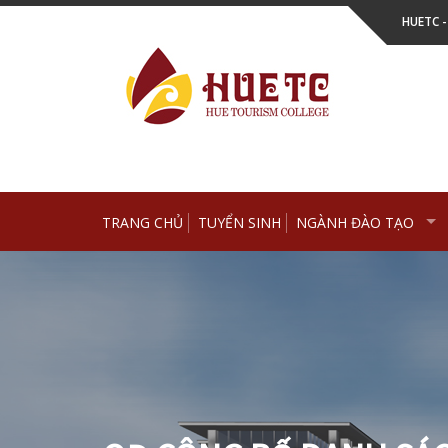
Skip
HUETC 
to
content
TRANG CHỦ
TUYỂN SINH
NGÀNH ĐÀO TẠO