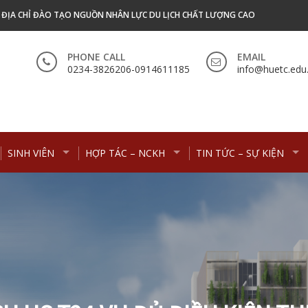
- ĐỊA CHỈ ĐÀO TẠO NGUỒN NHÂN LỰC DU LỊCH CHẤT LƯỢNG CAO
PHONE CALL
EMAIL
0234-3826206-0914611185
info@huetc.edu
SINH VIÊN
HỢP TÁC – NCKH
TIN TỨC – SỰ KIỆN