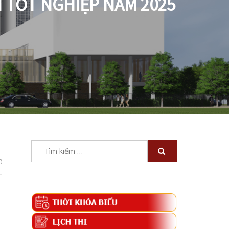
I TỐT NGHIỆP NĂM 2025
Tìm
kiếm
0
cho: