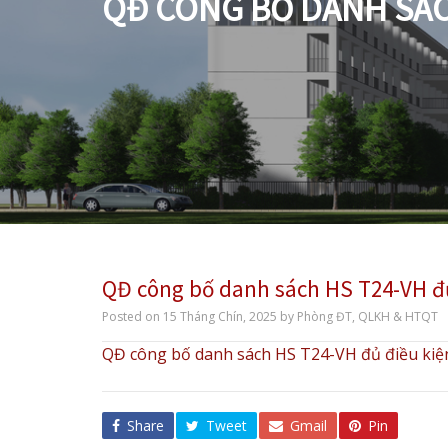
QĐ CÔNG BỐ DANH SÁCH
QĐ công bố danh sách HS T24-VH đủ
Posted on
15 Tháng Chín, 2025
by
Phòng ĐT, QLKH & HTQT
QĐ công bố danh sách HS T24-VH đủ điều kiện
Share
Tweet
Gmail
Pin