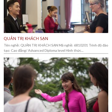
QUẢN TRỊ KHÁCH SẠN
Tên nghề: QUẢN TRỊ KHÁCH SẠN Mã nghề: 6810201 Trình độ đào
tạo: Cao đẳng/ Advanced Diploma level Hình thức...