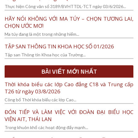
Thực hiện Công văn số 3189/BVHTTDL-TCT ngày 03/6/2026...
HÃY NÓI KHÔNG VỚI MA TÚY – CHỌN TƯƠNG LAI,
CHỌN ƯỚC MƠ!
Ma túy đang là một trong những hiểm...
TẬP SAN THÔNG TIN KHOA HỌC SỐ 01/2026
Tập san Thông tin Khoa học của Trường...
BÀI VIẾT MỚI NHẤT
Thời khóa biểu các lớp Cao đẳng C18 và Trung cấp
T26 từ ngày 03/8/2026
Công bố Thời khóa biểu các lớp Cao...
ĐÓN TIẾP VÀ LÀM VIỆC VỚI ĐOÀN ĐẠI BIỂU HỌC
VIỆN AIT, THÁI LAN
Trong khuôn khổ các hoạt động đẩy mạnh...