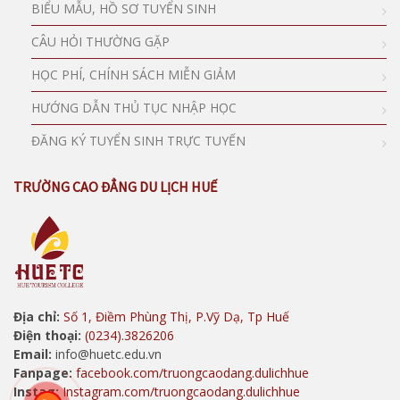
BIỂU MẪU, HỒ SƠ TUYỂN SINH
CÂU HỎI THƯỜNG GẶP
HỌC PHÍ, CHÍNH SÁCH MIỄN GIẢM
HƯỚNG DẪN THỦ TỤC NHẬP HỌC
ĐĂNG KÝ TUYỂN SINH TRỰC TUYẾN
TRƯỜNG CAO ĐẲNG DU LỊCH HUẾ
Địa chỉ:
Số 1, Điềm Phùng Thị, P.Vỹ Dạ, Tp Huế
Điện thoại:
(0234).3826206
Email:
info@huetc.edu.vn
Fanpage:
facebook.com/truongcaodang.dulichhue
Instag:
Instagram.com/truongcaodang.dulichhue