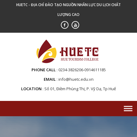
Skip
HUETC - ĐỊA CHỈ ĐÀO TẠO NGUỒN NHÂN LỰC DU LỊCH CHẤT
to
LƯỢNG CAO
content
PHONE CALL
0234-3826206-0914611185
EMAIL
info@huetc.edu.vn
LOCATION
Số 01, Điềm Phùng Thị, P. Vỹ Dạ, Tp Huế