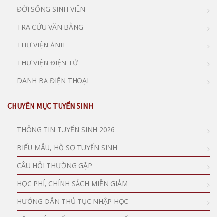
ĐỜI SỐNG SINH VIÊN
TRA CỨU VĂN BẰNG
THƯ VIỆN ẢNH
THƯ VIỆN ĐIỆN TỬ
DANH BẠ ĐIỆN THOẠI
CHUYÊN MỤC TUYỂN SINH
THÔNG TIN TUYỂN SINH 2026
BIỂU MẪU, HỒ SƠ TUYỂN SINH
CÂU HỎI THƯỜNG GẶP
HỌC PHÍ, CHÍNH SÁCH MIỄN GIẢM
HƯỚNG DẪN THỦ TỤC NHẬP HỌC