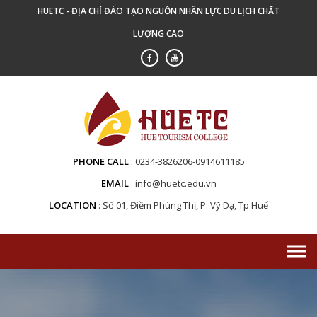
Skip
HUETC - ĐỊA CHỈ ĐÀO TẠO NGUỒN NHÂN LỰC DU LỊCH CHẤT
to
LƯỢNG CAO
content
PHONE CALL
0234-3826206-0914611185
EMAIL
info@huetc.edu.vn
LOCATION
Số 01, Điềm Phùng Thị, P. Vỹ Dạ, Tp Huế