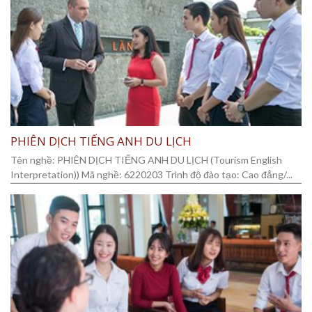
PHIÊN DỊCH TIẾNG ANH DU LỊCH
Tên nghề: PHIÊN DỊCH TIẾNG ANH DU LỊCH (Tourism English
Interpretation)) Mã nghề: 6220203 Trình độ đào tạo: Cao đẳng/...