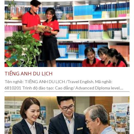
TIẾNG ANH DU LỊCH
Tên nghề: TIẾNG ANH DU LỊCH /Travel English. Mã nghề:
6810201 Trình độ đào tạo: Cao đẳng/ Advanced Diploma level....