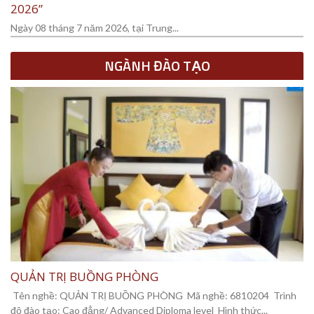
2026”
Ngày 08 tháng 7 năm 2026, tại Trung...
NGÀNH ĐÀO TẠO
QUẢN TRỊ BUỒNG PHÒNG
Tên nghề: QUẢN TRỊ BUỒNG PHÒNG Mã nghề: 6810204 Trình
độ đào tạo: Cao đẳng/ Advanced Diploma level Hình thức...