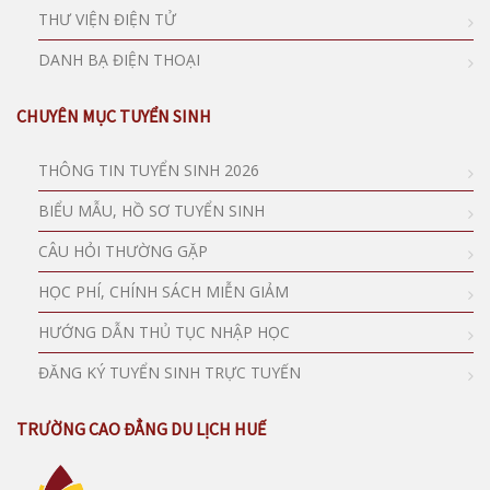
THƯ VIỆN ĐIỆN TỬ
DANH BẠ ĐIỆN THOẠI
CHUYÊN MỤC TUYỂN SINH
THÔNG TIN TUYỂN SINH 2026
BIỂU MẪU, HỒ SƠ TUYỂN SINH
CÂU HỎI THƯỜNG GẶP
HỌC PHÍ, CHÍNH SÁCH MIỄN GIẢM
HƯỚNG DẪN THỦ TỤC NHẬP HỌC
ĐĂNG KÝ TUYỂN SINH TRỰC TUYẾN
TRƯỜNG CAO ĐẲNG DU LỊCH HUẾ