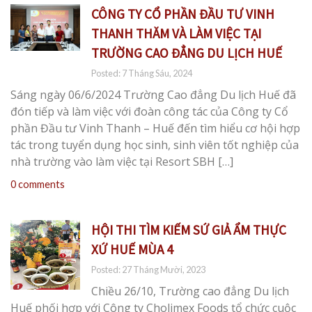
CÔNG TY CỔ PHẦN ĐẦU TƯ VINH
THANH THĂM VÀ LÀM VIỆC TẠI
TRƯỜNG CAO ĐẲNG DU LỊCH HUẾ
Posted: 7 Tháng Sáu, 2024
Sáng ngày 06/6/2024 Trường Cao đẳng Du lịch Huế đã
đón tiếp và làm việc với đoàn công tác của Công ty Cổ
phần Đầu tư Vinh Thanh – Huế đến tìm hiểu cơ hội hợp
tác trong tuyển dụng học sinh, sinh viên tốt nghiệp của
nhà trường vào làm việc tại Resort SBH […]
0 comments
HỘI THI TÌM KIẾM SỨ GIẢ ẨM THỰC
XỨ HUẾ MÙA 4
Posted: 27 Tháng Mười, 2023
Chiều 26/10, Trường cao đẳng Du lịch
Huế phối hợp với Công ty Cholimex Foods tổ chức cuộc