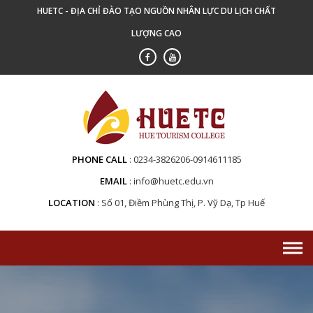
Skip
HUETC - ĐỊA CHỈ ĐÀO TẠO NGUỒN NHÂN LỰC DU LỊCH CHẤT
to
LƯỢNG CAO
content
PHONE CALL
0234-3826206-0914611185
EMAIL
info@huetc.edu.vn
LOCATION
Số 01, Điềm Phùng Thị, P. Vỹ Dạ, Tp Huế