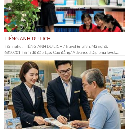
TIẾNG ANH DU LỊCH
Tên nghề: TIẾNG ANH DU LỊCH /Travel English. Mã nghề:
6810201 Trình độ đào tạo: Cao đẳng/ Advanced Diploma level....