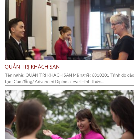
QUẢN TRỊ KHÁCH SẠN
Tên nghề: QUẢN TRỊ KHÁCH SẠN Mã nghề: 6810201 Trình độ đào
tạo: Cao đẳng/ Advanced Diploma level Hình thức...