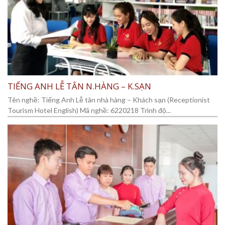
TIẾNG ANH LỄ TÂN N.HÀNG – K.SẠN
Tên nghề: Tiếng Anh Lễ tân nhà hàng – Khách sạn (Receptionist
Tourism Hotel English) Mã nghề: 6220218 Trình độ...