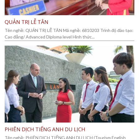
QUẢN TRỊ LỄ TÂN
Tên nghề: QUẢN TRỊ LỄ TÂN Mã nghề: 6810203 Trình độ đào tạo:
Cao đẳng/ Advanced Diploma level Hình thức...
PHIÊN DỊCH TIẾNG ANH DU LỊCH
Tên nghề: PHIÊN DỊCH TIẾNG ANH DU LỊCH (Tourism English