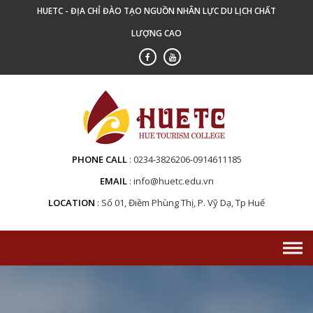
Skip
HUETC - ĐỊA CHỈ ĐÀO TẠO NGUỒN NHÂN LỰC DU LỊCH CHẤT
to
LƯỢNG CAO
content
PHONE CALL
0234-3826206-0914611185
EMAIL
info@huetc.edu.vn
LOCATION
Số 01, Điềm Phùng Thị, P. Vỹ Dạ, Tp Huế