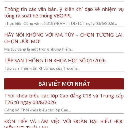
Thông tin các văn bản, ý kiến chỉ đạo về nhiệm vụ
tổng rà soát hệ thống VBQPPL
Thực hiện Công văn số 3189/BVHTTDL-TCT ngày 03/6/2026...
HÃY NÓI KHÔNG VỚI MA TÚY – CHỌN TƯƠNG LAI,
CHỌN ƯỚC MƠ!
Ma túy đang là một trong những hiểm...
TẬP SAN THÔNG TIN KHOA HỌC SỐ 01/2026
Tập san Thông tin Khoa học của Trường...
BÀI VIẾT MỚI NHẤT
Thời khóa biểu các lớp Cao đẳng C18 và Trung cấp
T26 từ ngày 03/8/2026
Công bố Thời khóa biểu các lớp Cao...
ĐÓN TIẾP VÀ LÀM VIỆC VỚI ĐOÀN ĐẠI BIỂU HỌC
VIỆN AIT, THÁI LAN