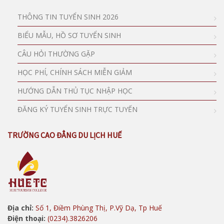
THÔNG TIN TUYỂN SINH 2026
BIỂU MẪU, HỒ SƠ TUYỂN SINH
CÂU HỎI THƯỜNG GẶP
HỌC PHÍ, CHÍNH SÁCH MIỄN GIẢM
HƯỚNG DẪN THỦ TỤC NHẬP HỌC
ĐĂNG KÝ TUYỂN SINH TRỰC TUYẾN
TRƯỜNG CAO ĐẲNG DU LỊCH HUẾ
Địa chỉ:
Số 1, Điềm Phùng Thị, P.Vỹ Dạ, Tp Huế
Điện thoại:
(0234).3826206