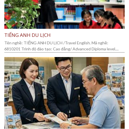
TIẾNG ANH DU LỊCH
Tên nghề: TIẾNG ANH DU LỊCH /Travel English. Mã nghề:
6810201 Trình độ đào tạo: Cao đẳng/ Advanced Diploma level....