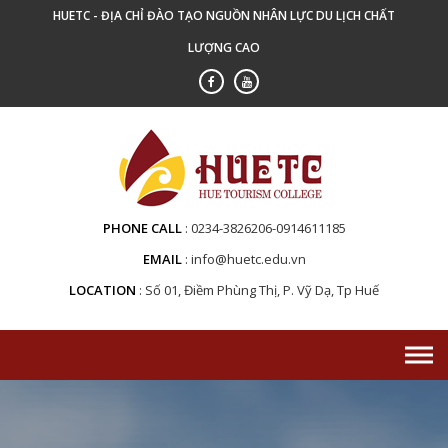
Skip
HUETC - ĐỊA CHỈ ĐÀO TẠO NGUỒN NHÂN LỰC DU LỊCH CHẤT
to
LƯỢNG CAO
content
PHONE CALL
0234-3826206-0914611185
EMAIL
info@huetc.edu.vn
LOCATION
Số 01, Điềm Phùng Thị, P. Vỹ Dạ, Tp Huế