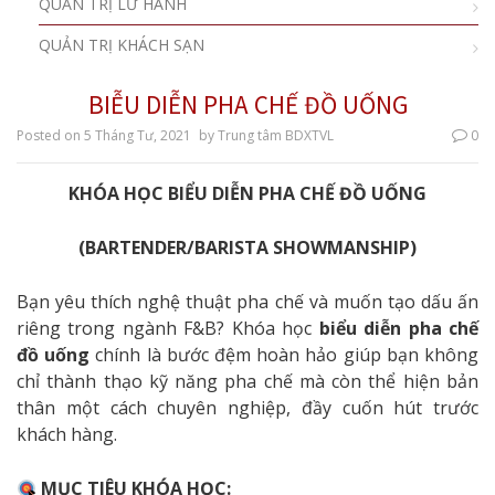
QUẢN TRỊ LỮ HÀNH
QUẢN TRỊ KHÁCH SẠN
BIỄU DIỄN PHA CHẾ ĐỒ UỐNG
Posted on
5 Tháng Tư, 2021
by
Trung tâm BDXTVL
0
KHÓA HỌC BIỂU DIỄN PHA CHẾ ĐỒ UỐNG
(BARTENDER/BARISTA SHOWMANSHIP)
Bạn yêu thích nghệ thuật pha chế và muốn tạo dấu ấn
riêng trong ngành F&B? Khóa học
biểu diễn pha chế
đồ uống
chính là bước đệm hoàn hảo giúp bạn không
chỉ thành thạo kỹ năng pha chế mà còn thể hiện bản
thân một cách chuyên nghiệp, đầy cuốn hút trước
khách hàng.
MỤC TIÊU KHÓA HỌC: