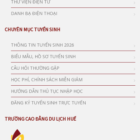
THƯ VIỆN ĐIỆN TỬ
DANH BẠ ĐIỆN THOẠI
CHUYÊN MỤC TUYỂN SINH
THÔNG TIN TUYỂN SINH 2026
BIỂU MẪU, HỒ SƠ TUYỂN SINH
CÂU HỎI THƯỜNG GẶP
HỌC PHÍ, CHÍNH SÁCH MIỄN GIẢM
HƯỚNG DẪN THỦ TỤC NHẬP HỌC
ĐĂNG KÝ TUYỂN SINH TRỰC TUYẾN
TRƯỜNG CAO ĐẲNG DU LỊCH HUẾ