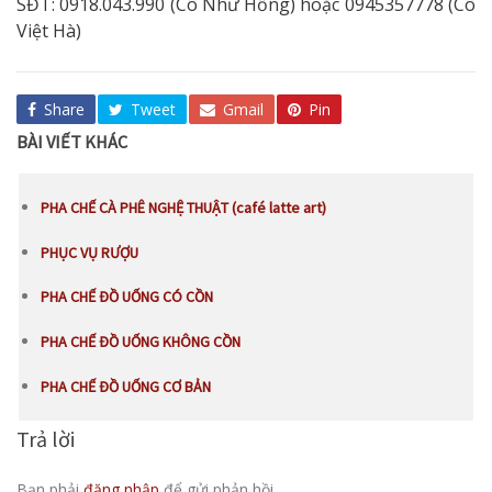
SĐT: 0918.043.990 (Cô Như Hồng) hoặc 0945357778 (Cô
Việt Hà)
Share
Tweet
Gmail
Pin
BÀI VIẾT KHÁC
PHA CHẾ CÀ PHÊ NGHỆ THUẬT (café latte art)
PHỤC VỤ RƯỢU
PHA CHẾ ĐỒ UỐNG CÓ CỒN
PHA CHẾ ĐỒ UỐNG KHÔNG CỒN
PHA CHẾ ĐỒ UỐNG CƠ BẢN
Trả lời
Bạn phải
đăng nhập
để gửi phản hồi.