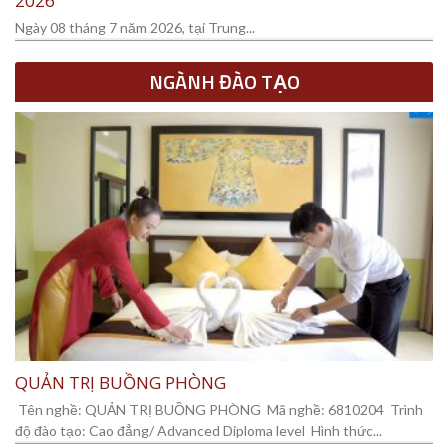
2026”
Ngày 08 tháng 7 năm 2026, tại Trung...
NGÀNH ĐÀO TẠO
QUẢN TRỊ BUỒNG PHÒNG
Tên nghề: QUẢN TRỊ BUỒNG PHÒNG Mã nghề: 6810204 Trình
độ đào tạo: Cao đẳng/ Advanced Diploma level Hình thức...