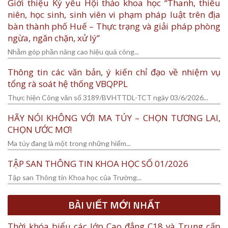
Giới thiệu Kỷ yếu Hội thảo khoa học “Thanh, thiếu
niên, học sinh, sinh viên vi phạm pháp luật trên địa
bàn thành phố Huế – Thực trạng và giải pháp phòng
ngừa, ngăn chặn, xử lý”
Nhằm góp phần nâng cao hiệu quả công...
Thông tin các văn bản, ý kiến chỉ đạo về nhiệm vụ
tổng rà soát hệ thống VBQPPL
Thực hiện Công văn số 3189/BVHTTDL-TCT ngày 03/6/2026...
HÃY NÓI KHÔNG VỚI MA TÚY – CHỌN TƯƠNG LAI,
CHỌN ƯỚC MƠ!
Ma túy đang là một trong những hiểm...
TẬP SAN THÔNG TIN KHOA HỌC SỐ 01/2026
Tập san Thông tin Khoa học của Trường...
BÀI VIẾT MỚI NHẤT
Thời khóa biểu các lớp Cao đẳng C18 và Trung cấp