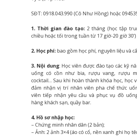
SĐT: 0918.043.990 (Cô Như Hồng) hoặc 094535
1. Thời gian đào tạo:
2 tháng (học tập tru
chiều hoặc tối trong tuần từ 17 giờ-20 giờ 30’)
2. Học phí:
bao gồm học phí, nguyên liệu và c
3. Nội dung
: Học viên được đào tạo các kỹ n
uống có cồn như bia, rượu vang, rượu m
cocktail… Sau khi hoàn thành khóa học, học 
đảm nhận vị trí nhân viên pha chế thức uố
viên tiếp nhận yêu cầu và phục vụ đồ uốn
hàng khách sạn, quầy bar.
4. Hồ sơ nhập học:
– Chứng minh nhân dân (2 bản);
– Ảnh: 2 ảnh 3×4 (áo có cổ, nền xanh ghi họ t