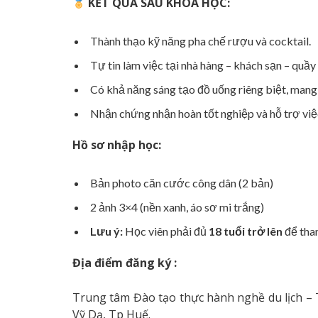
KẾT QUẢ SAU KHÓA HỌC:
Thành thạo kỹ năng pha chế rượu và cocktail.
Tự tin làm việc tại nhà hàng – khách sạn – quầy
Có khả năng sáng tạo đồ uống riêng biệt, mang
Nhận chứng nhận hoàn tốt nghiệp và hỗ trợ việ
Hồ sơ nhập học:
Bản photo căn cước công dân (2 bản)
2 ảnh 3×4 (nền xanh, áo sơ mi trắng)
Lưu ý:
Học viên phải đủ
18 tuổi trở lên
để tham
Địa điểm đăng ký
:
Trung tâm Đào tạo thực hành nghề du lịch – 
Vỹ Dạ, Tp Huế.