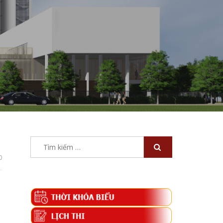
Tìm
kiếm
0
cho: