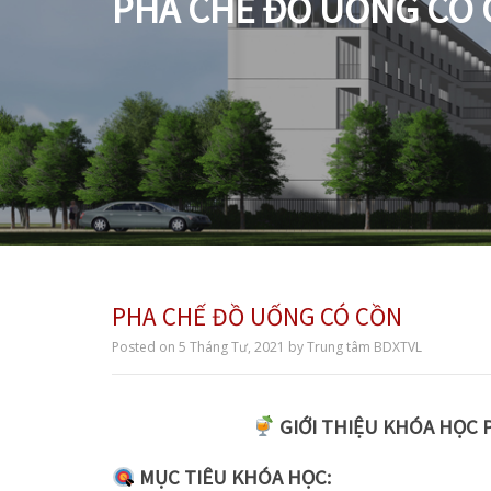
PHA CHẾ ĐỒ UỐNG CÓ
PHA CHẾ ĐỒ UỐNG CÓ CỒN
Posted on
5 Tháng Tư, 2021
by
Trung tâm BDXTVL
GIỚI THIỆU KHÓA HỌC 
MỤC TIÊU KHÓA HỌC: