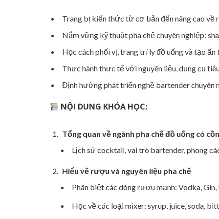
Trang bị kiến thức từ cơ bản đến nâng cao về r
Nắm vững kỹ thuật pha chế chuyên nghiệp: shake
Học cách phối vị, trang trí ly đồ uống và tạo ấ
Thực hành thực tế với nguyên liệu, dụng cụ tiê
Định hướng phát triển nghề bartender chuyên 
NỘI DUNG KHÓA HỌC:
Tổng quan về ngành pha chế đồ uống có cồ
Lịch sử cocktail, vai trò bartender, phong cá
Hiểu về rượu và nguyên liệu pha chế
Phân biệt các dòng rượu mạnh: Vodka, Gin, 
Học về các loại mixer: syrup, juice, soda, bi