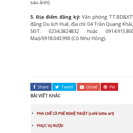
sau ảnh).
5. Địa điểm đăng ký:
Văn phòng TT.BD&XTV
đẳng Du lịch Huế, địa chỉ: 04 Trần Quang Khải
SĐT: 0234.3824832 hoặc 0914.915.
Mai)/0918.043.990 (Cô Như Hồng).
Share
Tweet
Gmail
Pin
BÀI VIẾT KHÁC
PHA CHẾ CÀ PHÊ NGHỆ THUẬT (café latte art)
PHỤC VỤ RƯỢU