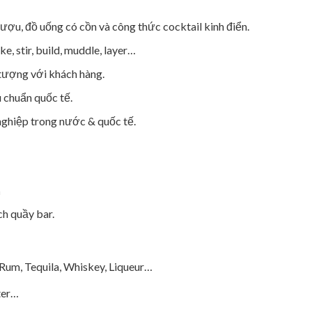
ượu, đồ uống có cồn và công thức cocktail kinh điển.
, stir, build, muddle, layer…
n tượng với khách hàng.
u chuẩn quốc tế.
nghiệp trong nước & quốc tế.
n
ch quầy bar.
Rum, Tequila, Whiskey, Liqueur…
tter…