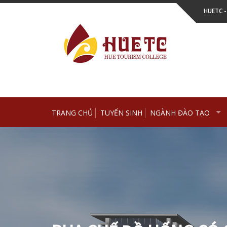
Skip
HUETC 
to
content
TRANG CHỦ
TUYỂN SINH
NGÀNH ĐÀO TẠO