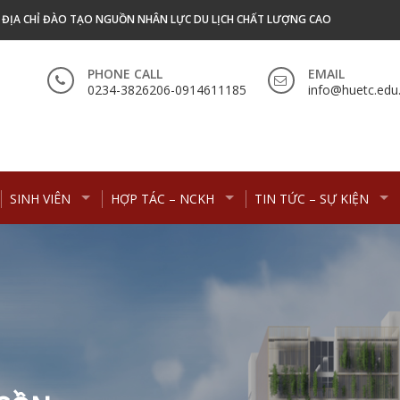
- ĐỊA CHỈ ĐÀO TẠO NGUỒN NHÂN LỰC DU LỊCH CHẤT LƯỢNG CAO
PHONE CALL
EMAIL
0234-3826206-0914611185
info@huetc.edu
SINH VIÊN
HỢP TÁC – NCKH
TIN TỨC – SỰ KIỆN