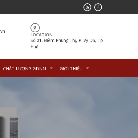
.vn
LOCATION
Số 01, Điềm Phùng Thị, P. Vỹ Dạ, Tp
Huế
CHẤT LƯỢNG GDNN
GIỚI THIỆU