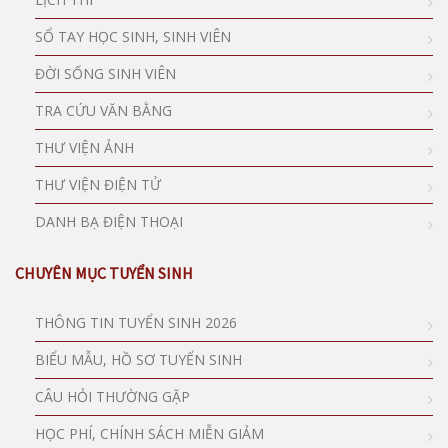
SỔ TAY HỌC SINH, SINH VIÊN
ĐỜI SỐNG SINH VIÊN
TRA CỨU VĂN BẰNG
THƯ VIỆN ẢNH
THƯ VIỆN ĐIỆN TỬ
DANH BẠ ĐIỆN THOẠI
CHUYÊN MỤC TUYỂN SINH
THÔNG TIN TUYỂN SINH 2026
BIỂU MẪU, HỒ SƠ TUYỂN SINH
CÂU HỎI THƯỜNG GẶP
HỌC PHÍ, CHÍNH SÁCH MIỄN GIẢM