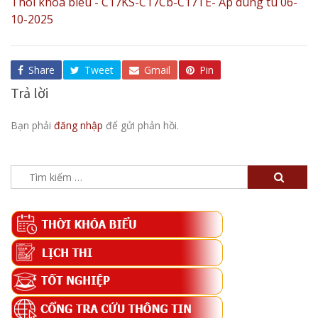
Thoi khoa bieu - C17KS-C17Cb-C17TE- Ap dung tu 06-
10-2025
Share
Tweet
Gmail
Pin
Trả lời
Bạn phải
đăng nhập
để gửi phản hồi.
Tìm
kiếm
cho: