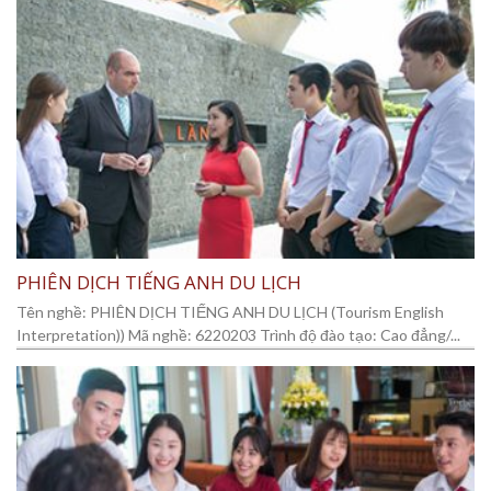
PHIÊN DỊCH TIẾNG ANH DU LỊCH
Tên nghề: PHIÊN DỊCH TIẾNG ANH DU LỊCH (Tourism English
Interpretation)) Mã nghề: 6220203 Trình độ đào tạo: Cao đẳng/...