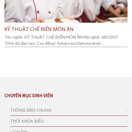
KỸ THUẬT CHẾ BIẾN MÓN ĂN
Tên nghề: KỸ THUẬT CHẾ BIẾN MÓN ĂN Mã nghề: 6810207
Trình độ đào tạo: Cao đẳng/ Advanced Diploma level...
CHUYÊN MỤC SINH VIÊN
THÔNG BÁO CHUNG
THỜI KHÓA BIỂU
LỊCH THI