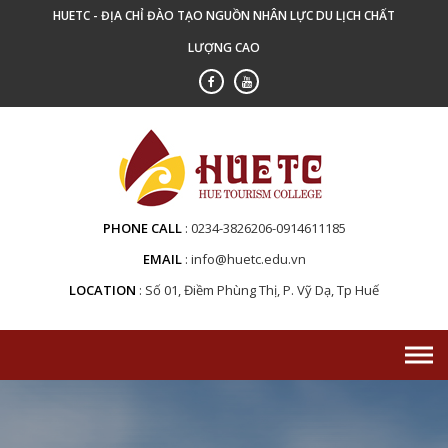
Skip
HUETC - ĐỊA CHỈ ĐÀO TẠO NGUỒN NHÂN LỰC DU LỊCH CHẤT
to
LƯỢNG CAO
content
PHONE CALL
0234-3826206-0914611185
EMAIL
info@huetc.edu.vn
LOCATION
Số 01, Điềm Phùng Thị, P. Vỹ Dạ, Tp Huế