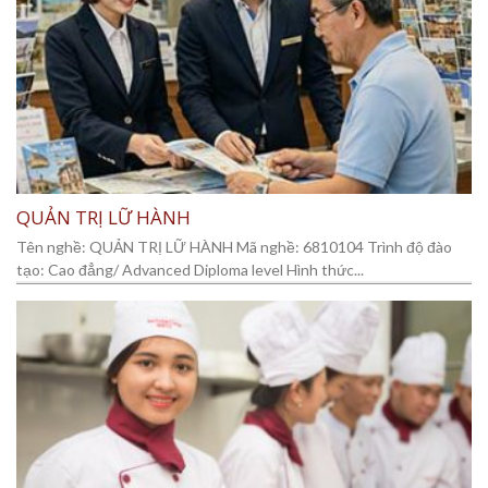
QUẢN TRỊ LỮ HÀNH
Tên nghề: QUẢN TRỊ LỮ HÀNH Mã nghề: 6810104 Trình độ đào
tạo: Cao đẳng/ Advanced Diploma level Hình thức...