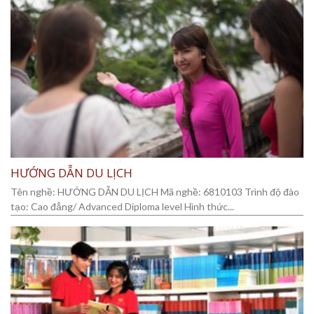
HƯỚNG DẪN DU LỊCH
Tên nghề: HƯỚNG DẪN DU LỊCH Mã nghề: 6810103 Trình độ đào
tạo: Cao đẳng/ Advanced Diploma level Hình thức...