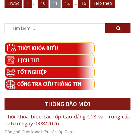
Trước
1
…
10
11
12
…
16
Tiếp theo
Điều
hướng
bài
Tìm
kiếm
viết
cho:
THÔNG BÁO MỚI
Thời khóa biểu các lớp Cao đẳng C18 và Trung cấp
T26 từ ngày 03/8/2026
Công bố Thời khóa biểu các lớp Cao...