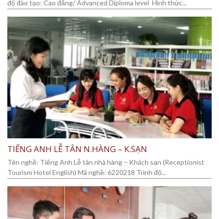
độ đào tạo: Cao đẳng/ Advanced Diploma level Hình thức...
TIẾNG ANH LỄ TÂN N.HÀNG – K.SẠN
Tên nghề: Tiếng Anh Lễ tân nhà hàng – Khách sạn (Receptionist
Tourism Hotel English) Mã nghề: 6220218 Trình độ...