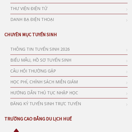
THƯ VIỆN ĐIỆN TỬ
DANH BẠ ĐIỆN THOẠI
CHUYÊN MỤC TUYỂN SINH
THÔNG TIN TUYỂN SINH 2026
BIỂU MẪU, HỒ SƠ TUYỂN SINH
CÂU HỎI THƯỜNG GẶP
HỌC PHÍ, CHÍNH SÁCH MIỄN GIẢM
HƯỚNG DẪN THỦ TỤC NHẬP HỌC
ĐĂNG KÝ TUYỂN SINH TRỰC TUYẾN
TRƯỜNG CAO ĐẲNG DU LỊCH HUẾ