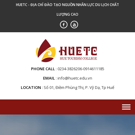
Skip
HUETC - ĐỊA CHỈ ĐÀO TẠO NGUỒN NHÂN LỰC DU LỊCH CHẤT
to
LƯỢNG CAO
content
PHONE CALL
0234-3826206-0914611185
EMAIL
info@huetc.edu.vn
LOCATION
Số 01, Điềm Phùng Thị, P. Vỹ Dạ, Tp Huế