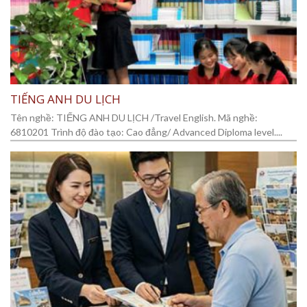
TIẾNG ANH DU LỊCH
Tên nghề: TIẾNG ANH DU LỊCH /Travel English. Mã nghề:
6810201 Trình độ đào tạo: Cao đẳng/ Advanced Diploma level....