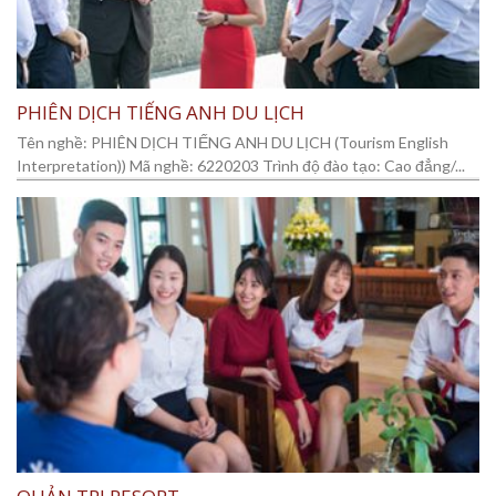
PHIÊN DỊCH TIẾNG ANH DU LỊCH
Tên nghề: PHIÊN DỊCH TIẾNG ANH DU LỊCH (Tourism English
Interpretation)) Mã nghề: 6220203 Trình độ đào tạo: Cao đẳng/...