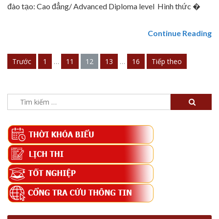
đào tạo: Cao đẳng/ Advanced Diploma level Hình thức �
Continue Reading
Trước
1
…
11
12
13
…
16
Tiếp theo
Điều
hướng
bài
Tìm
kiếm
viết
cho: