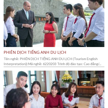
PHIÊN DỊCH TIẾNG ANH DU LỊCH
Tên nghề: PHIÊN DỊCH TIẾNG ANH DU LỊCH (Tourism English
Interpretation)) Mã nghề: 6220203 Trình độ đào tạo: Cao đẳng/...