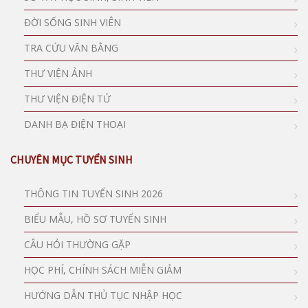
ĐỜI SỐNG SINH VIÊN
TRA CỨU VĂN BẰNG
THƯ VIỆN ẢNH
THƯ VIỆN ĐIỆN TỬ
DANH BẠ ĐIỆN THOẠI
CHUYÊN MỤC TUYỂN SINH
THÔNG TIN TUYỂN SINH 2026
BIỂU MẪU, HỒ SƠ TUYỂN SINH
CÂU HỎI THƯỜNG GẶP
HỌC PHÍ, CHÍNH SÁCH MIỄN GIẢM
HƯỚNG DẪN THỦ TỤC NHẬP HỌC