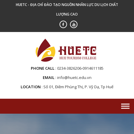
Skip
HUETC - ĐỊA CHỈ ĐÀO TẠO NGUỒN NHÂN LỰC DU LỊCH CHẤT
to
LƯỢNG CAO
content
PHONE CALL
0234-3826206-0914611185
EMAIL
info@huetc.edu.vn
LOCATION
Số 01, Điềm Phùng Thị, P. Vỹ Dạ, Tp Huế