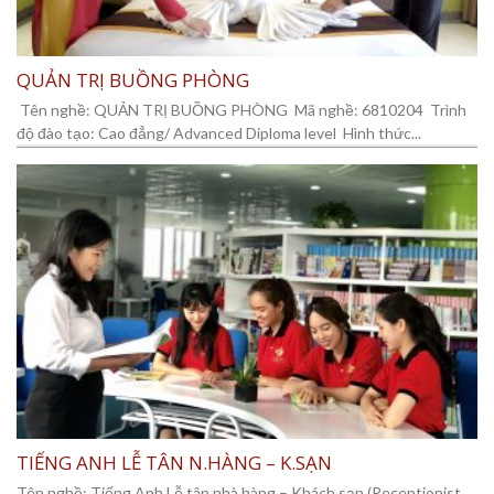
QUẢN TRỊ BUỒNG PHÒNG
Tên nghề: QUẢN TRỊ BUỒNG PHÒNG Mã nghề: 6810204 Trình
độ đào tạo: Cao đẳng/ Advanced Diploma level Hình thức...
TIẾNG ANH LỄ TÂN N.HÀNG – K.SẠN
Tên nghề: Tiếng Anh Lễ tân nhà hàng – Khách sạn (Receptionist