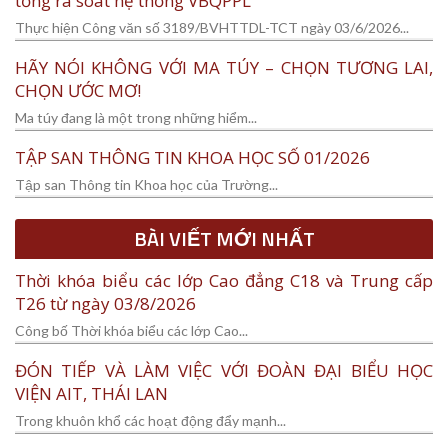
tổng rà soát hệ thống VBQPPL
Thực hiện Công văn số 3189/BVHTTDL-TCT ngày 03/6/2026...
HÃY NÓI KHÔNG VỚI MA TÚY – CHỌN TƯƠNG LAI,
CHỌN ƯỚC MƠ!
Ma túy đang là một trong những hiểm...
TẬP SAN THÔNG TIN KHOA HỌC SỐ 01/2026
Tập san Thông tin Khoa học của Trường...
BÀI VIẾT MỚI NHẤT
Thời khóa biểu các lớp Cao đẳng C18 và Trung cấp
T26 từ ngày 03/8/2026
Công bố Thời khóa biểu các lớp Cao...
ĐÓN TIẾP VÀ LÀM VIỆC VỚI ĐOÀN ĐẠI BIỂU HỌC
VIỆN AIT, THÁI LAN
Trong khuôn khổ các hoạt động đẩy mạnh...