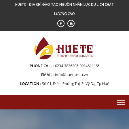
Skip
HUETC - ĐỊA CHỈ ĐÀO TẠO NGUỒN NHÂN LỰC DU LỊCH CHẤT
to
LƯỢNG CAO
content
PHONE CALL
0234-3826206-0914611185
EMAIL
info@huetc.edu.vn
LOCATION
Số 01, Điềm Phùng Thị, P. Vỹ Dạ, Tp Huế