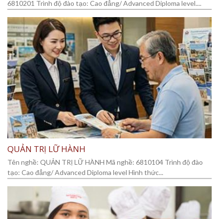
6810201 Trình độ đào tạo: Cao đẳng/ Advanced Diploma level....
QUẢN TRỊ LỮ HÀNH
Tên nghề: QUẢN TRỊ LỮ HÀNH Mã nghề: 6810104 Trình độ đào
tạo: Cao đẳng/ Advanced Diploma level Hình thức...