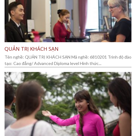
QUẢN TRỊ KHÁCH SẠN
Tên nghề: QUẢN TRỊ KHÁCH SẠN Mã nghề: 6810201 Trình độ đào
tạo: Cao đẳng/ Advanced Diploma level Hình thức...