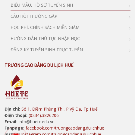
BIỂU MẪU, HỒ SƠ TUYỂN SINH
CÂU HỎI THƯỜNG GẶP
HỌC PHÍ, CHÍNH SÁCH MIỄN GIẢM
HƯỚNG DẪN THỦ TỤC NHẬP HỌC
ĐĂNG KÝ TUYỂN SINH TRỰC TUYẾN
TRƯỜNG CAO ĐẲNG DU LỊCH HUẾ
Địa chỉ:
Số 1, Điềm Phùng Thị, P.Vỹ Dạ, Tp Huế
Điện thoại:
(0234).3826206
Email:
info@huetc.edu.vn
Fanpage:
facebook.com/truongcaodang.dulichhue
Instag:
Instagram.com/truongcaodang.dulichhue