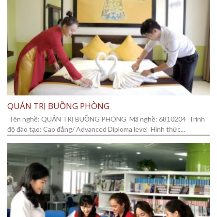
QUẢN TRỊ BUỒNG PHÒNG
Tên nghề: QUẢN TRỊ BUỒNG PHÒNG Mã nghề: 6810204 Trình
độ đào tạo: Cao đẳng/ Advanced Diploma level Hình thức...