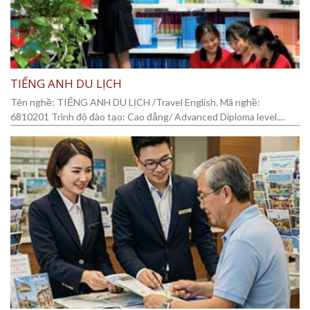
TIẾNG ANH DU LỊCH
Tên nghề: TIẾNG ANH DU LỊCH /Travel English. Mã nghề:
6810201 Trình độ đào tạo: Cao đẳng/ Advanced Diploma level....