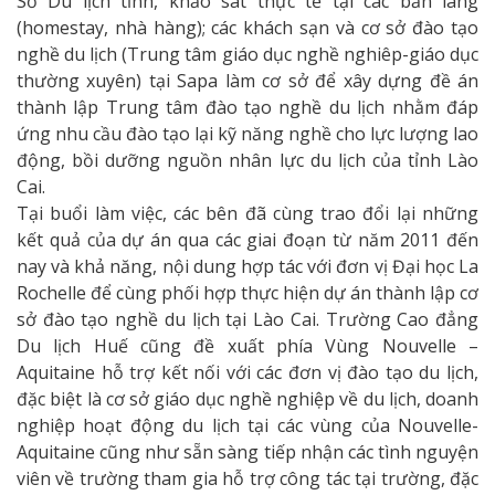
Sở Du lịch tỉnh, khảo sát thực tế tại các bản làng
(homestay, nhà hàng); các khách sạn và cơ sở đào tạo
nghề du lịch (Trung tâm giáo dục nghề nghiêp-giáo dục
thường xuyên) tại Sapa làm cơ sở để xây dựng đề án
thành lập Trung tâm đào tạo nghề du lịch nhằm đáp
ứng nhu cầu đào tạo lại kỹ năng nghề cho lực lượng lao
động, bồi dưỡng nguồn nhân lực du lịch của tỉnh Lào
Cai.
Tại buổi làm việc, các bên đã cùng trao đổi lại những
kết quả của dự án qua các giai đoạn từ năm 2011 đến
nay và khả năng, nội dung hợp tác với đơn vị Đại học La
Rochelle để cùng phối hợp thực hiện dự án thành lập cơ
sở đào tạo nghề du lịch tại Lào Cai. Trường Cao đẳng
Du lịch Huế cũng đề xuất phía Vùng Nouvelle –
Aquitaine hỗ trợ kết nối với các đơn vị đào tạo du lịch,
đặc biệt là cơ sở giáo dục nghề nghiệp về du lịch, doanh
nghiệp hoạt động du lịch tại các vùng của Nouvelle-
Aquitaine cũng như sẵn sàng tiếp nhận các tình nguyện
viên về trường tham gia hỗ trợ công tác tại trường, đặc