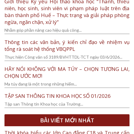
Giới thiệu Kỷ yếu Hội thảo khoa học “Thanh, thiếu
niên, học sinh, sinh viên vi phạm pháp luật trên địa
bàn thành phố Huế – Thực trạng và giải pháp phòng
ngừa, ngăn chặn, xử lý”
Nhằm góp phần nâng cao hiệu quả công...
Thông tin các văn bản, ý kiến chỉ đạo về nhiệm vụ
tổng rà soát hệ thống VBQPPL
Thực hiện Công văn số 3189/BVHTTDL-TCT ngày 03/6/2026...
HÃY NÓI KHÔNG VỚI MA TÚY – CHỌN TƯƠNG LAI,
CHỌN ƯỚC MƠ!
Ma túy đang là một trong những hiểm...
TẬP SAN THÔNG TIN KHOA HỌC SỐ 01/2026
Tập san Thông tin Khoa học của Trường...
BÀI VIẾT MỚI NHẤT
Thời khóa biểu các lớp Cao đẳng C18 và Trung cấp