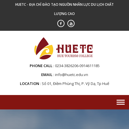
Skip
HUETC - ĐỊA CHỈ ĐÀO TẠO NGUỒN NHÂN LỰC DU LỊCH CHẤT
to
LƯỢNG CAO
content
PHONE CALL
0234-3826206-0914611185
EMAIL
info@huetc.edu.vn
LOCATION
Số 01, Điềm Phùng Thị, P. Vỹ Dạ, Tp Huế