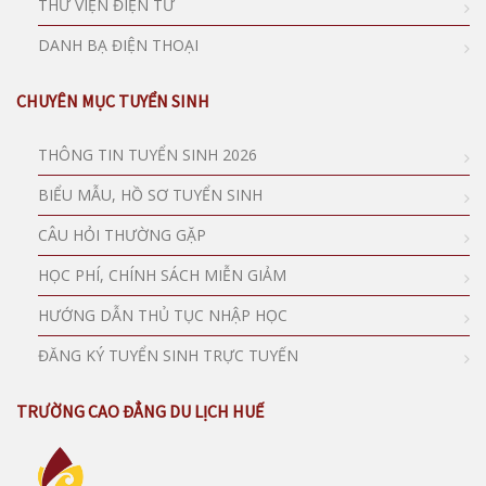
THƯ VIỆN ĐIỆN TỬ
DANH BẠ ĐIỆN THOẠI
CHUYÊN MỤC TUYỂN SINH
THÔNG TIN TUYỂN SINH 2026
BIỂU MẪU, HỒ SƠ TUYỂN SINH
CÂU HỎI THƯỜNG GẶP
HỌC PHÍ, CHÍNH SÁCH MIỄN GIẢM
HƯỚNG DẪN THỦ TỤC NHẬP HỌC
ĐĂNG KÝ TUYỂN SINH TRỰC TUYẾN
TRƯỜNG CAO ĐẲNG DU LỊCH HUẾ