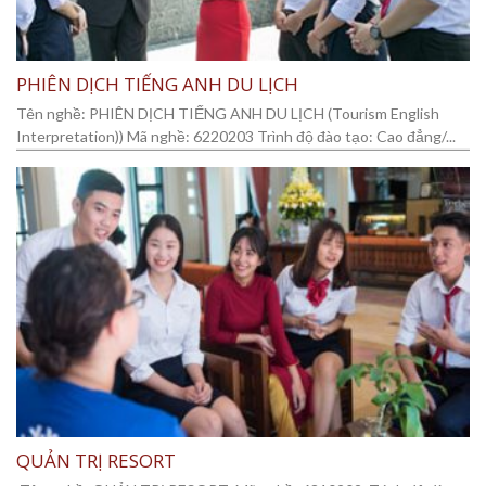
PHIÊN DỊCH TIẾNG ANH DU LỊCH
Tên nghề: PHIÊN DỊCH TIẾNG ANH DU LỊCH (Tourism English
Interpretation)) Mã nghề: 6220203 Trình độ đào tạo: Cao đẳng/...
QUẢN TRỊ RESORT