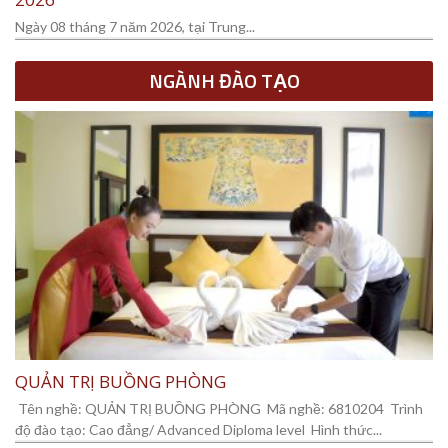
Ngày 08 tháng 7 năm 2026, tại Trung...
NGÀNH ĐÀO TẠO
QUẢN TRỊ BUỒNG PHÒNG
Tên nghề: QUẢN TRỊ BUỒNG PHÒNG Mã nghề: 6810204 Trình
độ đào tạo: Cao đẳng/ Advanced Diploma level Hình thức...