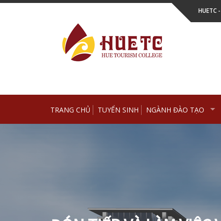
Skip
HUETC 
to
content
TRANG CHỦ
TUYỂN SINH
NGÀNH ĐÀO TẠO