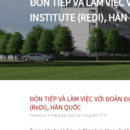
ĐÓN TIẾP VÀ LÀM VIỆC
INSTITUTE (REDI), HÀ
ĐÓN TIẾP VÀ LÀM VIỆC VỚI ĐOÀN 
(ReDI), HÀN QUỐC
Posted on
4 Tháng Ba, 2025
by
Trung tâm TTTV