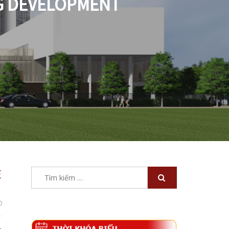
NG DEVELOPMENT
E
Tìm
kiếm
cho:
0