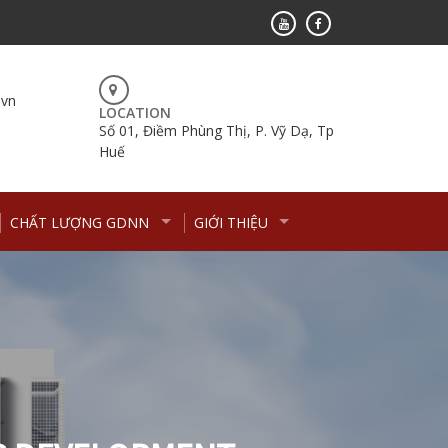
.vn
LOCATION
Số 01, Điềm Phùng Thị, P. Vỹ Dạ, Tp
Huế
CHẤT LƯỢNG GDNN
GIỚI THIỆU