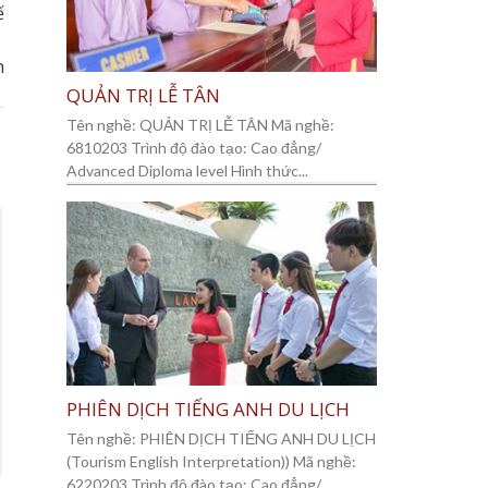
ế
n
QUẢN TRỊ LỄ TÂN
Tên nghề: QUẢN TRỊ LỄ TÂN Mã nghề:
6810203 Trình độ đào tạo: Cao đẳng/
Advanced Diploma level Hình thức...
PHIÊN DỊCH TIẾNG ANH DU LỊCH
Tên nghề: PHIÊN DỊCH TIẾNG ANH DU LỊCH
(Tourism English Interpretation)) Mã nghề:
6220203 Trình độ đào tạo: Cao đẳng/...