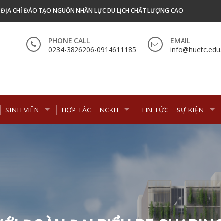
- ĐỊA CHỈ ĐÀO TẠO NGUỒN NHÂN LỰC DU LỊCH CHẤT LƯỢNG CAO
PHONE CALL
EMAIL
0234-3826206-0914611185
info@huetc.edu
SINH VIÊN
HỢP TÁC – NCKH
TIN TỨC – SỰ KIỆN