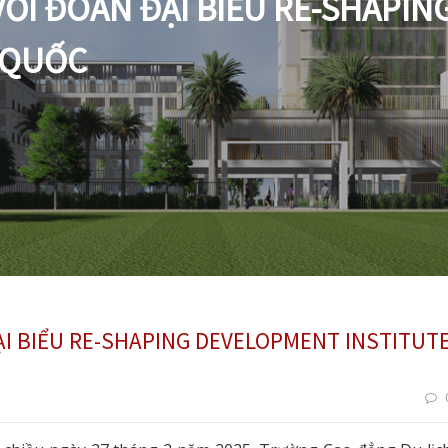
 VỚI ĐOÀN ĐẠI BIỂU RE-SHAPI
N QUỐC
ĐẠI BIỂU RE-SHAPING DEVELOPMENT INSTITUT