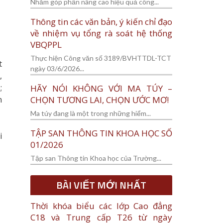
Nhằm góp phần nâng cao hiệu quả công...
Thông tin các văn bản, ý kiến chỉ đạo
về nhiệm vụ tổng rà soát hệ thống
VBQPPL
Thực hiện Công văn số 3189/BVHTTDL-TCT
t
ngày 03/6/2026...
,
;
HÃY NÓI KHÔNG VỚI MA TÚY –
CHỌN TƯƠNG LAI, CHỌN ƯỚC MƠ!
n
Ma túy đang là một trong những hiểm...
TẬP SAN THÔNG TIN KHOA HỌC SỐ
i
01/2026
Tập san Thông tin Khoa học của Trường...
BÀI VIẾT MỚI NHẤT
Thời khóa biểu các lớp Cao đẳng
C18 và Trung cấp T26 từ ngày