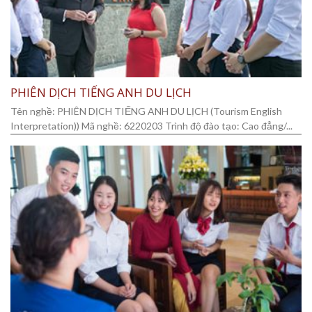
PHIÊN DỊCH TIẾNG ANH DU LỊCH
Tên nghề: PHIÊN DỊCH TIẾNG ANH DU LỊCH (Tourism English
Interpretation)) Mã nghề: 6220203 Trình độ đào tạo: Cao đẳng/...