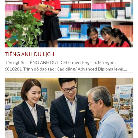
TIẾNG ANH DU LỊCH
Tên nghề: TIẾNG ANH DU LỊCH /Travel English. Mã nghề:
6810201 Trình độ đào tạo: Cao đẳng/ Advanced Diploma level....