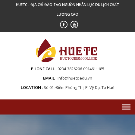
Skip
HUETC - ĐỊA CHỈ ĐÀO TẠO NGUỒN NHÂN LỰC DU LỊCH CHẤT
to
LƯỢNG CAO
content
PHONE CALL
0234-3826206-0914611185
EMAIL
info@huetc.edu.vn
LOCATION
Số 01, Điềm Phùng Thị, P. Vỹ Dạ, Tp Huế