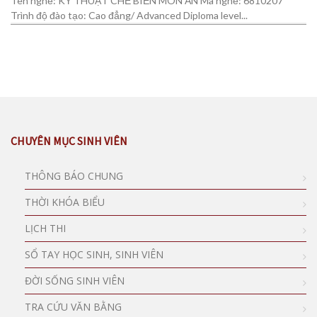
Tên nghề: KỸ THUẬT CHẾ BIẾN MÓN ĂN Mã nghề: 6810207
Trình độ đào tạo: Cao đẳng/ Advanced Diploma level...
CHUYÊN MỤC SINH VIÊN
THÔNG BÁO CHUNG
THỜI KHÓA BIỂU
LỊCH THI
SỔ TAY HỌC SINH, SINH VIÊN
ĐỜI SỐNG SINH VIÊN
TRA CỨU VĂN BẰNG