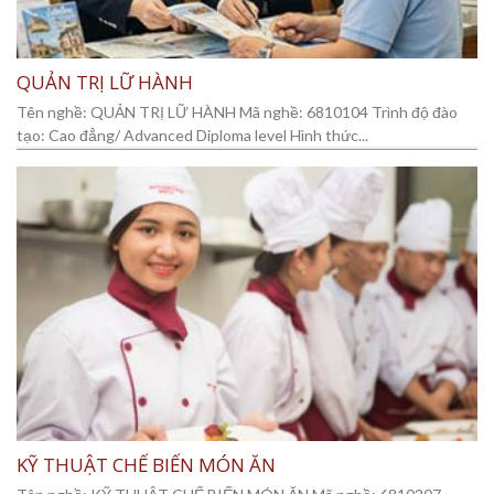
QUẢN TRỊ LỮ HÀNH
Tên nghề: QUẢN TRỊ LỮ HÀNH Mã nghề: 6810104 Trình độ đào
tạo: Cao đẳng/ Advanced Diploma level Hình thức...
KỸ THUẬT CHẾ BIẾN MÓN ĂN