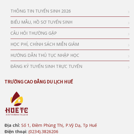
THÔNG TIN TUYỂN SINH 2026
BIỂU MẪU, HỒ SƠ TUYỂN SINH
CÂU HỎI THƯỜNG GẶP
HỌC PHÍ, CHÍNH SÁCH MIỄN GIẢM
HƯỚNG DẪN THỦ TỤC NHẬP HỌC
ĐĂNG KÝ TUYỂN SINH TRỰC TUYẾN
TRƯỜNG CAO ĐẲNG DU LỊCH HUẾ
Địa chỉ:
Số 1, Điềm Phùng Thị, P.Vỹ Dạ, Tp Huế
Điện thoại:
(0234).3826206