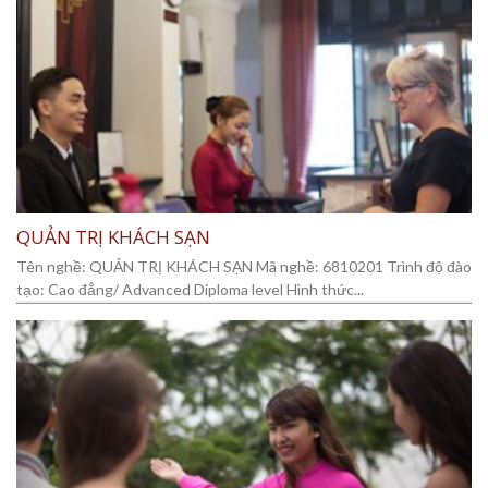
QUẢN TRỊ KHÁCH SẠN
Tên nghề: QUẢN TRỊ KHÁCH SẠN Mã nghề: 6810201 Trình độ đào
tạo: Cao đẳng/ Advanced Diploma level Hình thức...