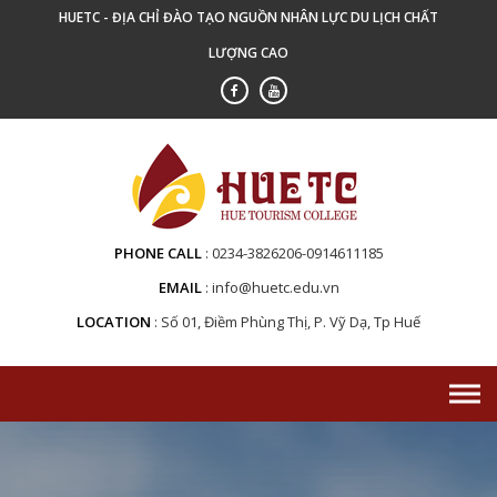
Skip
HUETC - ĐỊA CHỈ ĐÀO TẠO NGUỒN NHÂN LỰC DU LỊCH CHẤT
to
LƯỢNG CAO
content
PHONE CALL
0234-3826206-0914611185
EMAIL
info@huetc.edu.vn
LOCATION
Số 01, Điềm Phùng Thị, P. Vỹ Dạ, Tp Huế