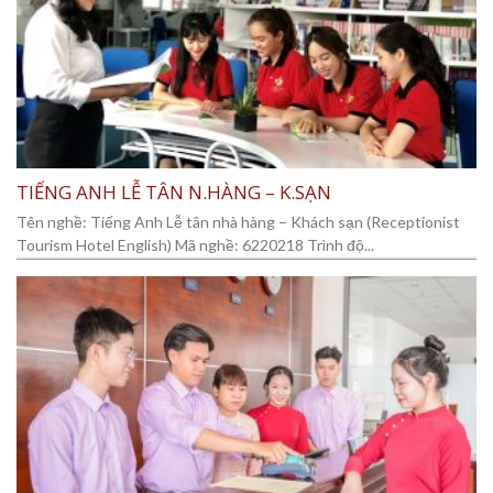
TIẾNG ANH LỄ TÂN N.HÀNG – K.SẠN
Tên nghề: Tiếng Anh Lễ tân nhà hàng – Khách sạn (Receptionist
Tourism Hotel English) Mã nghề: 6220218 Trình độ...