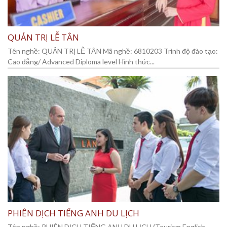
QUẢN TRỊ LỄ TÂN
Tên nghề: QUẢN TRỊ LỄ TÂN Mã nghề: 6810203 Trình độ đào tạo:
Cao đẳng/ Advanced Diploma level Hình thức...
PHIÊN DỊCH TIẾNG ANH DU LỊCH
Tên nghề: PHIÊN DỊCH TIẾNG ANH DU LỊCH (Tourism English