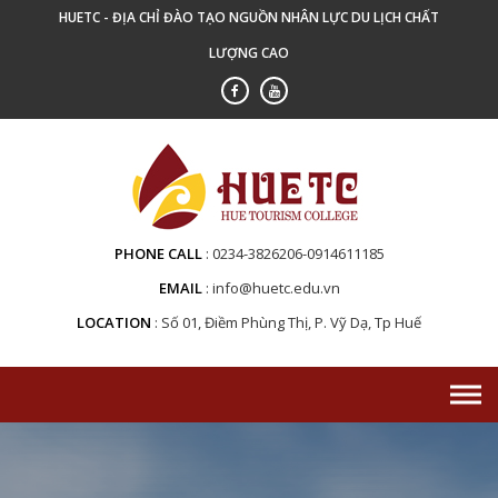
Skip
HUETC - ĐỊA CHỈ ĐÀO TẠO NGUỒN NHÂN LỰC DU LỊCH CHẤT
to
LƯỢNG CAO
content
PHONE CALL
0234-3826206-0914611185
EMAIL
info@huetc.edu.vn
LOCATION
Số 01, Điềm Phùng Thị, P. Vỹ Dạ, Tp Huế