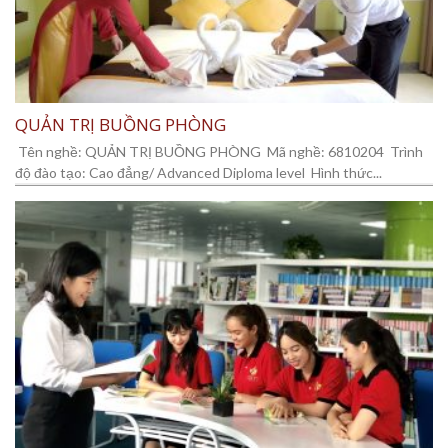
QUẢN TRỊ BUỒNG PHÒNG
Tên nghề: QUẢN TRỊ BUỒNG PHÒNG Mã nghề: 6810204 Trình
độ đào tạo: Cao đẳng/ Advanced Diploma level Hình thức...