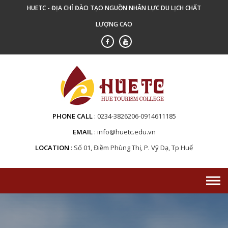
Skip
HUETC - ĐỊA CHỈ ĐÀO TẠO NGUỒN NHÂN LỰC DU LỊCH CHẤT
to
LƯỢNG CAO
content
PHONE CALL
0234-3826206-0914611185
EMAIL
info@huetc.edu.vn
LOCATION
Số 01, Điềm Phùng Thị, P. Vỹ Dạ, Tp Huế