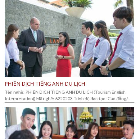
PHIÊN DỊCH TIẾNG ANH DU LỊCH
Tên nghề: PHIÊN DỊCH TIẾNG ANH DU LỊCH (Tourism English
Interpretation)) Mã nghề: 6220203 Trình độ đào tạo: Cao đẳng/...