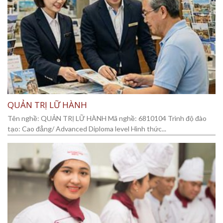
QUẢN TRỊ LỮ HÀNH
Tên nghề: QUẢN TRỊ LỮ HÀNH Mã nghề: 6810104 Trình độ đào
tạo: Cao đẳng/ Advanced Diploma level Hình thức...