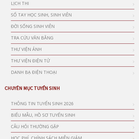
LỊCH THI
SỔ TAY HỌC SINH, SINH VIÊN
ĐỜI SỐNG SINH VIÊN
TRA CỨU VĂN BẰNG
THƯ VIỆN ẢNH
THƯ VIỆN ĐIỆN TỬ
DANH BẠ ĐIỆN THOẠI
CHUYÊN MỤC TUYỂN SINH
THÔNG TIN TUYỂN SINH 2026
BIỂU MẪU, HỒ SƠ TUYỂN SINH
CÂU HỎI THƯỜNG GẶP
HỌC PHÍ, CHÍNH SÁCH MIỄN GIẢM