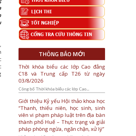
g
a
n
u
,
n
THÔNG BÁO MỚI
c
c
Thời khóa biểu các lớp Cao đẳng
C18 và Trung cấp T26 từ ngày
g
03/8/2026
Công bố Thời khóa biểu các lớp Cao...
Giới thiệu Kỷ yếu Hội thảo khoa học
“Thanh, thiếu niên, học sinh, sinh
viên vi phạm pháp luật trên địa bàn
thành phố Huế – Thực trạng và giải
pháp phòng ngừa, ngăn chặn, xử lý”