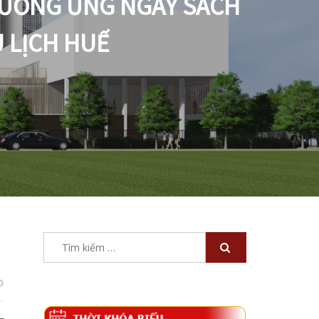
 HƯỞNG ỨNG NGÀY SÁCH
 LỊCH HUẾ
Tìm
kiếm
cho:
0