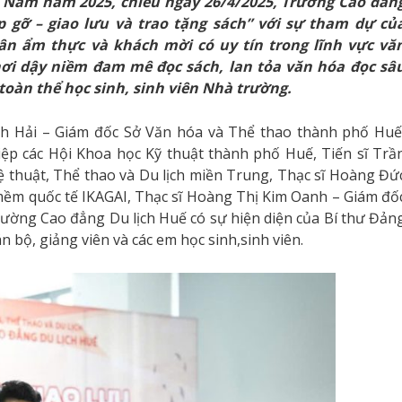
 Nam năm 2025, chiều ngày 26/4/2025, Trường Cao đẳn
p gỡ – giao lưu và trao tặng sách” với sự tham dự củ
ân ẩm thực và khách mời có uy tín trong lĩnh vực vă
khơi dậy niềm đam mê đọc sách, lan tỏa văn hóa đọc sâ
 toàn thể học sinh, sinh viên Nhà trường.
h Hải – Giám đốc Sở Văn hóa và Thể thao thành phố Huế
iệp các Hội Khoa học Kỹ thuật thành phố Huế, Tiến sĩ Trầ
thuật, Thể thao và Du lịch miền Trung, Thạc sĩ Hoàng Đứ
ềm quốc tế IKAGAI, Thạc sĩ Hoàng Thị Kim Oanh – Giám đố
ường Cao đẳng Du lịch Huế có sự hiện diện của Bí thư Đản
bộ, giảng viên và các em học sinh,sinh viên.