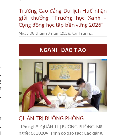
Trường Cao đẳng Du lịch Huế nhận
giải thưởng “Trường học Xanh –
Cộng đồng học tập bền vững 2026”
Ngày 08 tháng 7 năm 2026, tại Trung...
NGÀNH ĐÀO TẠO
.
,
g
m
c
QUẢN TRỊ BUỒNG PHÒNG
n
c
Tên nghề: QUẢN TRỊ BUỒNG PHÒNG Mã
i
nghề: 6810204 Trình độ đào tạo: Cao đẳng/