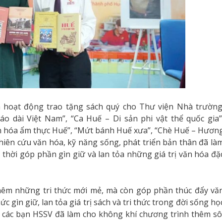
à hoạt động trao tặng sách quý cho Thư viện Nhà trường
o dài Việt Nam”, “Ca Huế – Di sản phi vật thể quốc gia”
ăn hóa ẩm thực Huế”, “Mứt bánh Huế xưa”, “Chè Huế – Hươn
hiên cứu văn hóa, kỹ năng sống, phát triển bản thân đã là
thời góp phần gìn giữ và lan tỏa những giá trị văn hóa đặ
 thêm những tri thức mới mẻ, mà còn góp phần thúc đẩy vă
 gìn giữ, lan tỏa giá trị sách và tri thức trong đời sống họ
a các bạn HSSV đã làm cho không khí chương trình thêm sô