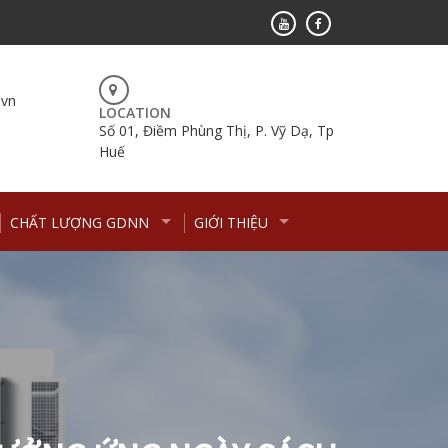
.vn
LOCATION
Số 01, Điềm Phùng Thị, P. Vỹ Dạ, Tp
Huế
CHẤT LƯỢNG GDNN
GIỚI THIỆU