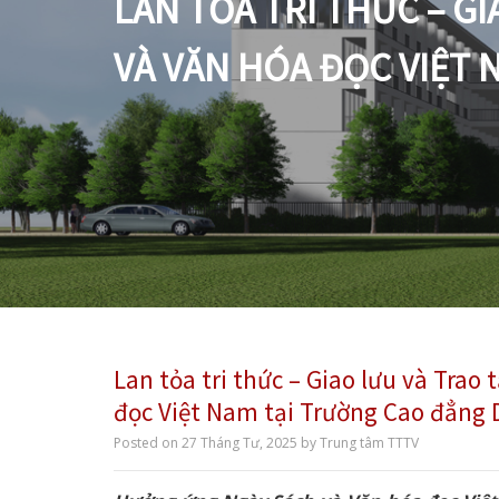
LAN TỎA TRI THỨC – 
VÀ VĂN HÓA ĐỌC VIỆT 
Lan tỏa tri thức – Giao lưu và Tra
đọc Việt Nam tại Trường Cao đẳng 
Posted on
27 Tháng Tư, 2025
by
Trung tâm TTTV