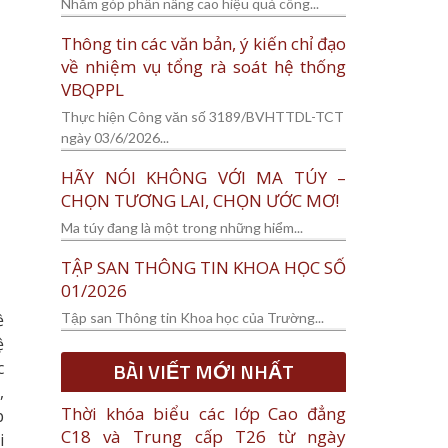
Nhằm góp phần nâng cao hiệu quả công...
Thông tin các văn bản, ý kiến chỉ đạo
về nhiệm vụ tổng rà soát hệ thống
VBQPPL
Thực hiện Công văn số 3189/BVHTTDL-TCT
ngày 03/6/2026...
HÃY NÓI KHÔNG VỚI MA TÚY –
CHỌN TƯƠNG LAI, CHỌN ƯỚC MƠ!
Ma túy đang là một trong những hiểm...
TẬP SAN THÔNG TIN KHOA HỌC SỐ
01/2026
Tập san Thông tin Khoa học của Trường...
ề
ệ
BÀI VIẾT MỚI NHẤT
c
,
Thời khóa biểu các lớp Cao đẳng
p
C18 và Trung cấp T26 từ ngày
i