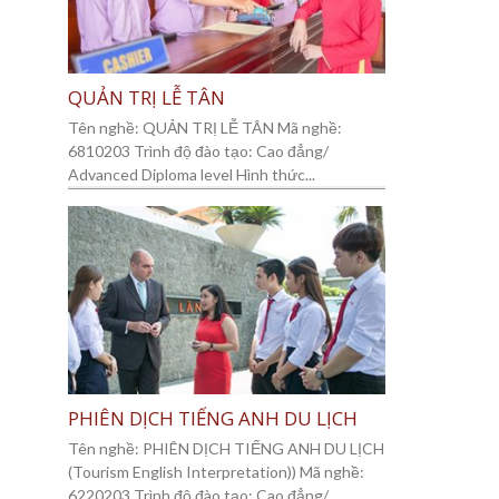
QUẢN TRỊ LỄ TÂN
Tên nghề: QUẢN TRỊ LỄ TÂN Mã nghề:
6810203 Trình độ đào tạo: Cao đẳng/
Advanced Diploma level Hình thức...
PHIÊN DỊCH TIẾNG ANH DU LỊCH
Tên nghề: PHIÊN DỊCH TIẾNG ANH DU LỊCH
(Tourism English Interpretation)) Mã nghề:
6220203 Trình độ đào tạo: Cao đẳng/...