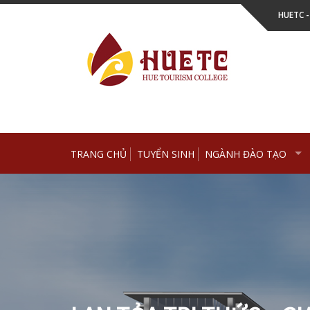
Skip
HUETC 
to
content
TRANG CHỦ
TUYỂN SINH
NGÀNH ĐÀO TẠO