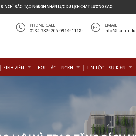
- ĐỊA CHỈ ĐÀO TẠO NGUỒN NHÂN LỰC DU LỊCH CHẤT LƯỢNG CAO
PHONE CALL
EMAIL
0234-3826206-0914611185
info@huetc.edu
SINH VIÊN
HỢP TÁC – NCKH
TIN TỨC – SỰ KIỆN