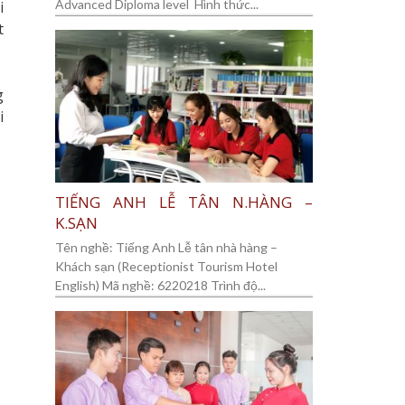
Advanced Diploma level Hình thức...
i
t
g
i
TIẾNG ANH LỄ TÂN N.HÀNG –
K.SẠN
Tên nghề: Tiếng Anh Lễ tân nhà hàng –
Khách sạn (Receptionist Tourism Hotel
English) Mã nghề: 6220218 Trình độ...