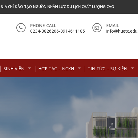
- ĐỊA CHỈ ĐÀO TẠO NGUỒN NHÂN LỰC DU LỊCH CHẤT LƯỢNG CAO
PHONE CALL
EMAIL
0234-3826206-0914611185
info@huetc.edu
SINH VIÊN
HỢP TÁC – NCKH
TIN TỨC – SỰ KIỆN