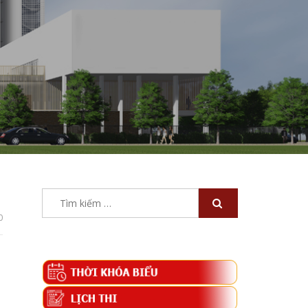
Tìm
kiếm
0
cho: