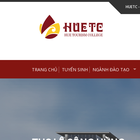
Skip
HUETC 
to
content
TRANG CHỦ
TUYỂN SINH
NGÀNH ĐÀO TẠO