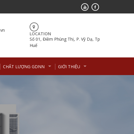
.vn
LOCATION
Số 01, Điềm Phùng Thị, P. Vỹ Dạ, Tp
Huế
CHẤT LƯỢNG GDNN
GIỚI THIỆU