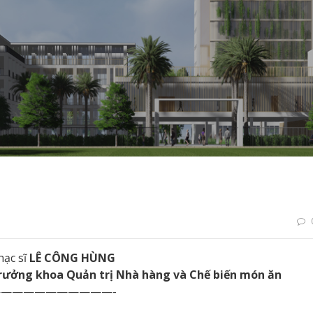
hạc sĩ
LÊ CÔNG HÙNG
rưởng khoa Quản trị Nhà hàng và Chế biến món ăn
———————————-