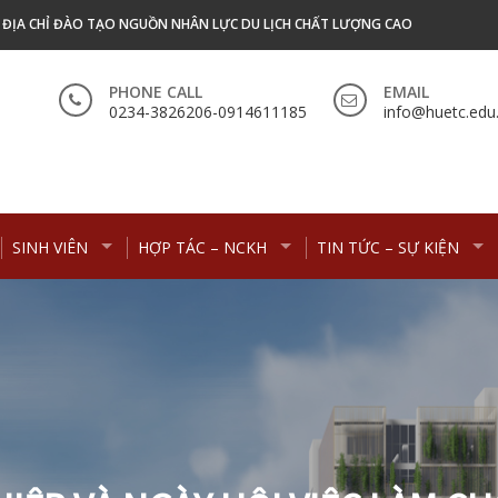
- ĐỊA CHỈ ĐÀO TẠO NGUỒN NHÂN LỰC DU LỊCH CHẤT LƯỢNG CAO
PHONE CALL
EMAIL
0234-3826206-0914611185
info@huetc.edu
SINH VIÊN
HỢP TÁC – NCKH
TIN TỨC – SỰ KIỆN