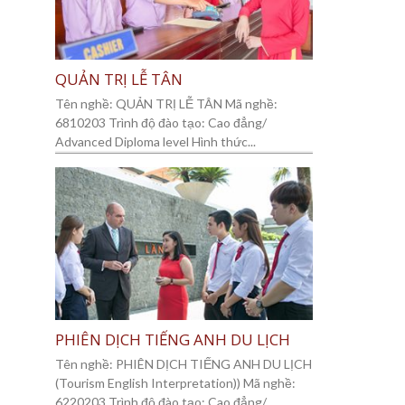
QUẢN TRỊ LỄ TÂN
Tên nghề: QUẢN TRỊ LỄ TÂN Mã nghề:
6810203 Trình độ đào tạo: Cao đẳng/
Advanced Diploma level Hình thức...
PHIÊN DỊCH TIẾNG ANH DU LỊCH
Tên nghề: PHIÊN DỊCH TIẾNG ANH DU LỊCH
(Tourism English Interpretation)) Mã nghề:
6220203 Trình độ đào tạo: Cao đẳng/...