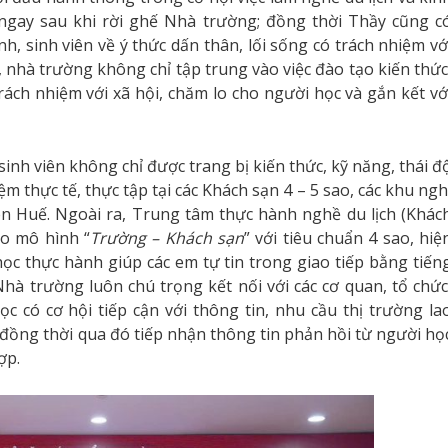
ngay sau khi rời ghế Nhà trường; đồng thời Thầy cũng c
h, sinh viên về ý thức dấn thân, lối sống có trách nhiệm vớ
 nhà trường không chỉ tập trung vào việc đào tạo kiến thức
ách nhiệm với xã hội, chăm lo cho người học và gắn kết vớ
sinh viên không chỉ được trang bị kiến thức, kỹ năng, thái đ
m thực tế, thực tập tại các Khách sạn 4 – 5 sao, các khu ngh
ên Huế. Ngoài ra, Trung tâm thực hành nghề du lịch (Khác
eo mô hình “
Trường – Khách sạn
” với tiêu chuẩn 4 sao, hiệ
học thực hành giúp các em tự tin trong giao tiếp bằng tiến
hà trường luôn chú trọng kết nối với các cơ quan, tổ chức
c có cơ hội tiếp cận với thông tin, nhu cầu thị trường la
 đồng thời qua đó tiếp nhận thông tin phản hồi từ người họ
ợp.