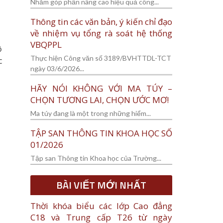
Nhằm góp phần nâng cao hiệu quả công...
Thông tin các văn bản, ý kiến chỉ đạo
về nhiệm vụ tổng rà soát hệ thống
VBQPPL
ộ
Thực hiện Công văn số 3189/BVHTTDL-TCT
c
ngày 03/6/2026...
HÃY NÓI KHÔNG VỚI MA TÚY –
CHỌN TƯƠNG LAI, CHỌN ƯỚC MƠ!
Ma túy đang là một trong những hiểm...
TẬP SAN THÔNG TIN KHOA HỌC SỐ
01/2026
Tập san Thông tin Khoa học của Trường...
BÀI VIẾT MỚI NHẤT
Thời khóa biểu các lớp Cao đẳng
C18 và Trung cấp T26 từ ngày