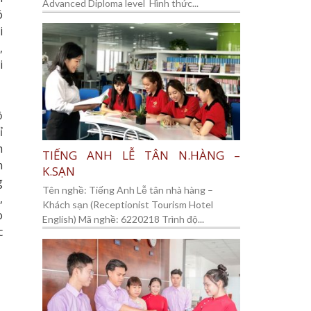
Advanced Diploma level Hình thức...
ó
i
,
i
ộ
ỉ
h
TIẾNG ANH LỄ TÂN N.HÀNG –
n
K.SẠN
g
Tên nghề: Tiếng Anh Lễ tân nhà hàng –
,
Khách sạn (Receptionist Tourism Hotel
o
English) Mã nghề: 6220218 Trình độ...
c