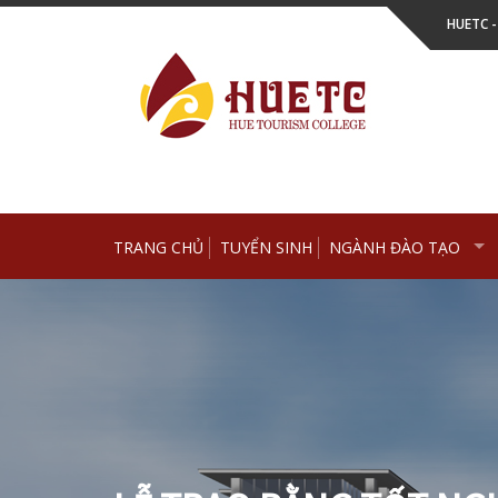
Skip
HUETC 
to
content
TRANG CHỦ
TUYỂN SINH
NGÀNH ĐÀO TẠO