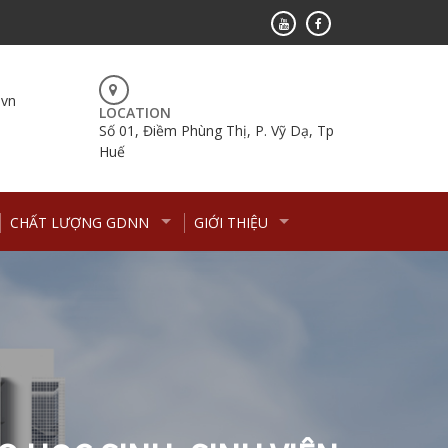
.vn
LOCATION
Số 01, Điềm Phùng Thị, P. Vỹ Dạ, Tp
Huế
CHẤT LƯỢNG GDNN
GIỚI THIỆU