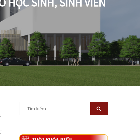
O HỌC SINH, SINH VIÊN
Tìm
kiếm
0
cho:
c