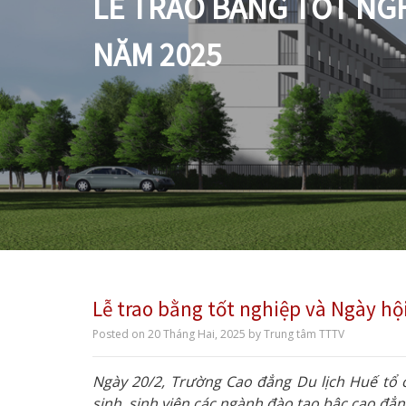
LỄ TRAO BẰNG TỐT NGH
NĂM 2025
Lễ trao bằng tốt nghiệp và Ngày hội
Posted on
20 Tháng Hai, 2025
by
Trung tâm TTTV
Ngày 20/2, Trường Cao đẳng Du lịch Huế tổ 
sinh, sinh viên các ngành đào tạo bậc cao đẳn