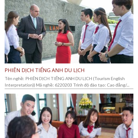
PHIÊN DỊCH TIẾNG ANH DU LỊCH
Tên nghề: PHIÊN DỊCH TIẾNG ANH DU LỊCH (Tourism English
Interpretation)) Mã nghề: 6220203 Trình độ đào tạo: Cao đẳng/...