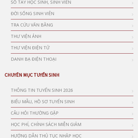
SỔ TAY HỌC SINH, SINH VIÊN
ĐỜI SỐNG SINH VIÊN
TRA CỨU VĂN BẰNG
THƯ VIỆN ẢNH
THƯ VIỆN ĐIỆN TỬ
DANH BẠ ĐIỆN THOẠI
CHUYÊN MỤC TUYỂN SINH
THÔNG TIN TUYỂN SINH 2026
BIỂU MẪU, HỒ SƠ TUYỂN SINH
CÂU HỎI THƯỜNG GẶP
HỌC PHÍ, CHÍNH SÁCH MIỄN GIẢM
HƯỚNG DẪN THỦ TỤC NHẬP HỌC