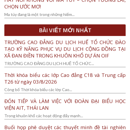
CHỌN ƯỚC MƠ!
Ma túy đang là một trong những hiểm...
BÀI VIẾT MỚI NHẤT
TRƯỜNG CAO ĐẲNG DU LỊCH HUẾ TỔ CHỨC ĐÀO
TẠO KỸ NĂNG PHỤC VỤ DU LỊCH CỘNG ĐỒNG TẠI
XÃ ĐAN ĐIỀN TRONG KHUÔN KHỔ DỰ ÁN OIF
TRƯỜNG CAO ĐẲNG DU LỊCH HUẾ TỔ CHỨC...
Thời khóa biểu các lớp Cao đẳng C18 và Trung cấp
T26 từ ngày 03/8/2026
Công bố Thời khóa biểu các lớp Cao...
ĐÓN TIẾP VÀ LÀM VIỆC VỚI ĐOÀN ĐẠI BIỂU HỌC
VIỆN AIT, THÁI LAN
Trong khuôn khổ các hoạt động đẩy mạnh...
Buổi họp phê duyệt các thuyết minh đề tài nghiên