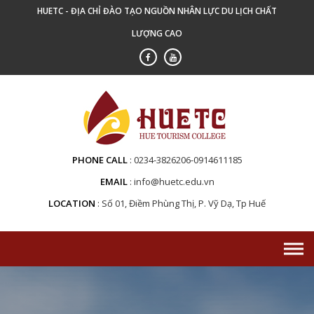
Skip
HUETC - ĐỊA CHỈ ĐÀO TẠO NGUỒN NHÂN LỰC DU LỊCH CHẤT
to
LƯỢNG CAO
content
PHONE CALL
0234-3826206-0914611185
EMAIL
info@huetc.edu.vn
LOCATION
Số 01, Điềm Phùng Thị, P. Vỹ Dạ, Tp Huế