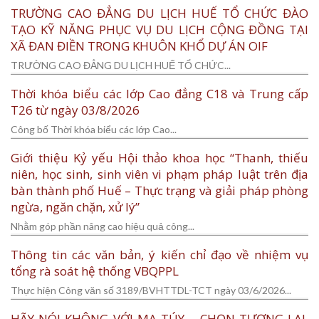
TRƯỜNG CAO ĐẲNG DU LỊCH HUẾ TỔ CHỨC ĐÀO
TẠO KỸ NĂNG PHỤC VỤ DU LỊCH CỘNG ĐỒNG TẠI
XÃ ĐAN ĐIỀN TRONG KHUÔN KHỔ DỰ ÁN OIF
TRƯỜNG CAO ĐẲNG DU LỊCH HUẾ TỔ CHỨC...
Thời khóa biểu các lớp Cao đẳng C18 và Trung cấp
T26 từ ngày 03/8/2026
Công bố Thời khóa biểu các lớp Cao...
Giới thiệu Kỷ yếu Hội thảo khoa học “Thanh, thiếu
niên, học sinh, sinh viên vi phạm pháp luật trên địa
bàn thành phố Huế – Thực trạng và giải pháp phòng
ngừa, ngăn chặn, xử lý”
Nhằm góp phần nâng cao hiệu quả công...
Thông tin các văn bản, ý kiến chỉ đạo về nhiệm vụ
tổng rà soát hệ thống VBQPPL
Thực hiện Công văn số 3189/BVHTTDL-TCT ngày 03/6/2026...
HÃY NÓI KHÔNG VỚI MA TÚY – CHỌN TƯƠNG LAI,