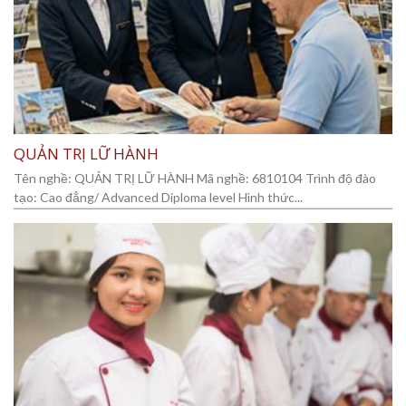
QUẢN TRỊ LỮ HÀNH
Tên nghề: QUẢN TRỊ LỮ HÀNH Mã nghề: 6810104 Trình độ đào
tạo: Cao đẳng/ Advanced Diploma level Hình thức...