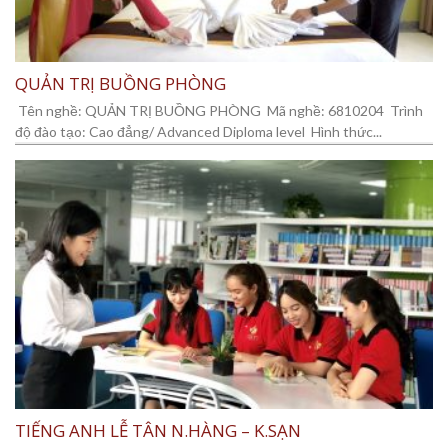
QUẢN TRỊ BUỒNG PHÒNG
Tên nghề: QUẢN TRỊ BUỒNG PHÒNG Mã nghề: 6810204 Trình
độ đào tạo: Cao đẳng/ Advanced Diploma level Hình thức...
TIẾNG ANH LỄ TÂN N.HÀNG – K.SẠN