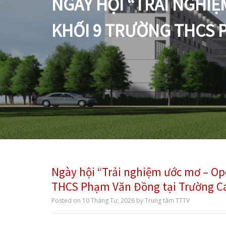
NGÀY HỘI “TRẢI NGHIỆ
KHỐI 9 TRƯỜNG THCS 
Ngày hội “Trải nghiệm ước mơ – Op
THCS Phạm Văn Đồng tại Trường Ca
Posted on
10 Tháng Tư, 2026
by
Trung tâm TTTV