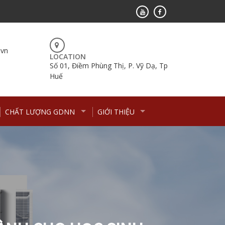
.vn
LOCATION
Số 01, Điềm Phùng Thị, P. Vỹ Dạ, Tp
Huế
CHẤT LƯỢNG GDNN
GIỚI THIỆU