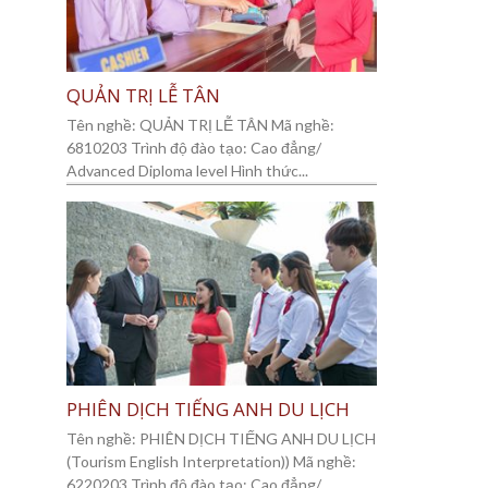
QUẢN TRỊ LỄ TÂN
Tên nghề: QUẢN TRỊ LỄ TÂN Mã nghề:
6810203 Trình độ đào tạo: Cao đẳng/
Advanced Diploma level Hình thức...
PHIÊN DỊCH TIẾNG ANH DU LỊCH
Tên nghề: PHIÊN DỊCH TIẾNG ANH DU LỊCH
(Tourism English Interpretation)) Mã nghề:
6220203 Trình độ đào tạo: Cao đẳng/...