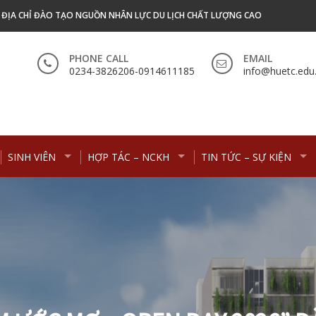
- ĐỊA CHỈ ĐÀO TẠO NGUỒN NHÂN LỰC DU LỊCH CHẤT LƯỢNG CAO
PHONE CALL
EMAIL
0234-3826206-0914611185
info@huetc.edu
SINH VIÊN
HỢP TÁC – NCKH
TIN TỨC – SỰ KIỆN