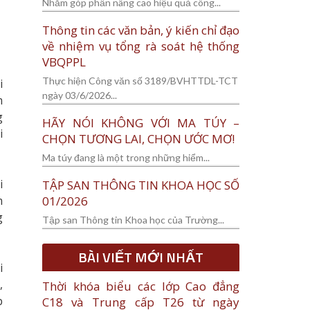
Nhằm góp phần nâng cao hiệu quả công...
Thông tin các văn bản, ý kiến chỉ đạo
về nhiệm vụ tổng rà soát hệ thống
VBQPPL
Thực hiện Công văn số 3189/BVHTTDL-TCT
i
ngày 03/6/2026...
m
g
HÃY NÓI KHÔNG VỚI MA TÚY –
i
CHỌN TƯƠNG LAI, CHỌN ƯỚC MƠ!
Ma túy đang là một trong những hiểm...
i
TẬP SAN THÔNG TIN KHOA HỌC SỐ
m
01/2026
g
Tập san Thông tin Khoa học của Trường...
BÀI VIẾT MỚI NHẤT
i
,
Thời khóa biểu các lớp Cao đẳng
p
C18 và Trung cấp T26 từ ngày