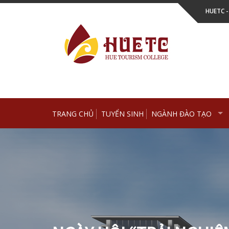
Skip
HUETC 
to
content
TRANG CHỦ
TUYỂN SINH
NGÀNH ĐÀO TẠO