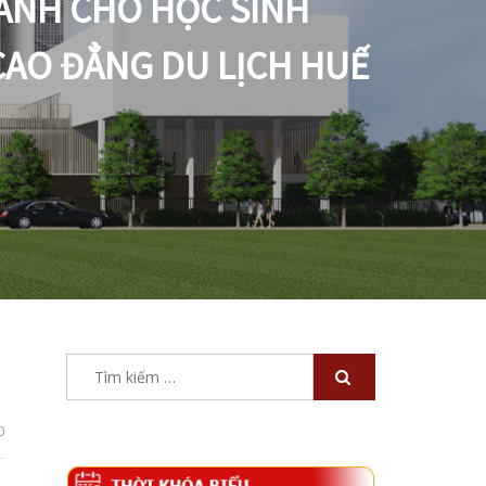
DÀNH CHO HỌC SINH
CAO ĐẲNG DU LỊCH HUẾ
Tìm
kiếm
cho:
0