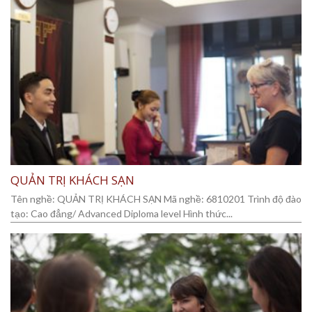
QUẢN TRỊ KHÁCH SẠN
Tên nghề: QUẢN TRỊ KHÁCH SẠN Mã nghề: 6810201 Trình độ đào
tạo: Cao đẳng/ Advanced Diploma level Hình thức...