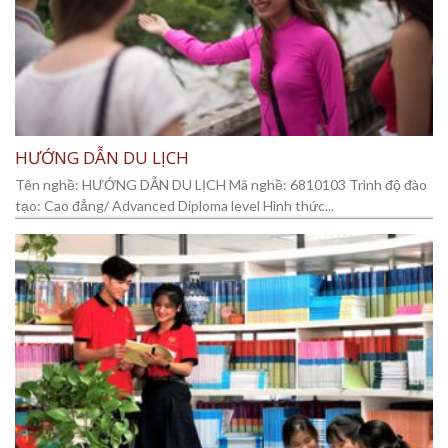
HƯỚNG DẪN DU LỊCH
Tên nghề: HƯỚNG DẪN DU LỊCH Mã nghề: 6810103 Trình độ đào
tạo: Cao đẳng/ Advanced Diploma level Hình thức...