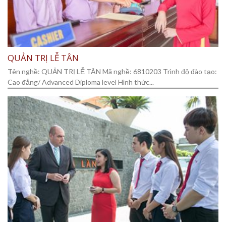
QUẢN TRỊ LỄ TÂN
Tên nghề: QUẢN TRỊ LỄ TÂN Mã nghề: 6810203 Trình độ đào tạo:
Cao đẳng/ Advanced Diploma level Hình thức...