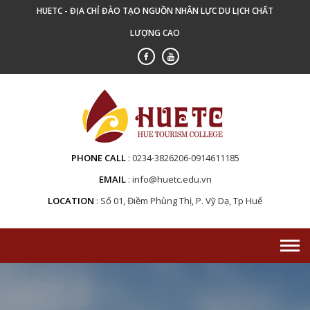
Skip
HUETC - ĐỊA CHỈ ĐÀO TẠO NGUỒN NHÂN LỰC DU LỊCH CHẤT
to
LƯỢNG CAO
content
PHONE CALL
0234-3826206-0914611185
EMAIL
info@huetc.edu.vn
LOCATION
Số 01, Điềm Phùng Thị, P. Vỹ Dạ, Tp Huế