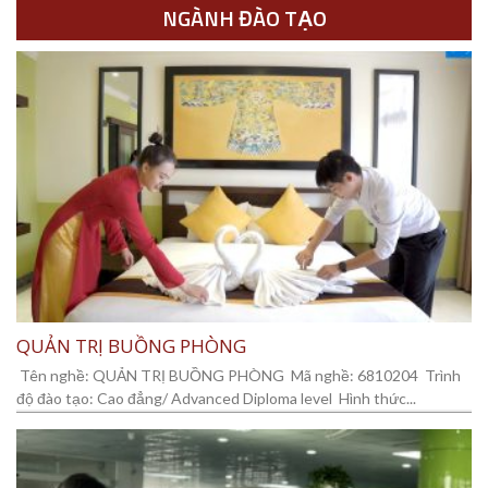
NGÀNH ĐÀO TẠO
QUẢN TRỊ BUỒNG PHÒNG
Tên nghề: QUẢN TRỊ BUỒNG PHÒNG Mã nghề: 6810204 Trình
độ đào tạo: Cao đẳng/ Advanced Diploma level Hình thức...