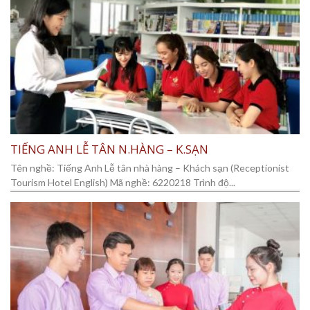
TIẾNG ANH LỄ TÂN N.HÀNG – K.SẠN
Tên nghề: Tiếng Anh Lễ tân nhà hàng – Khách sạn (Receptionist
Tourism Hotel English) Mã nghề: 6220218 Trình độ...