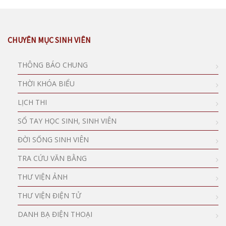
CHUYÊN MỤC SINH VIÊN
THÔNG BÁO CHUNG
THỜI KHÓA BIỂU
LỊCH THI
SỔ TAY HỌC SINH, SINH VIÊN
ĐỜI SỐNG SINH VIÊN
TRA CỨU VĂN BẰNG
THƯ VIỆN ẢNH
THƯ VIỆN ĐIỆN TỬ
DANH BẠ ĐIỆN THOẠI