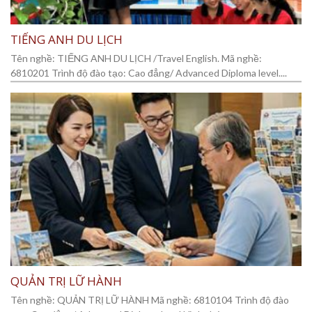
TIẾNG ANH DU LỊCH
Tên nghề: TIẾNG ANH DU LỊCH /Travel English. Mã nghề:
6810201 Trình độ đào tạo: Cao đẳng/ Advanced Diploma level....
QUẢN TRỊ LỮ HÀNH
Tên nghề: QUẢN TRỊ LỮ HÀNH Mã nghề: 6810104 Trình độ đào