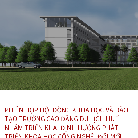
PHIÊN HỌP HỘI ĐỒNG KHOA HỌC VÀ ĐÀO
TẠO TRƯỜNG CAO ĐẲNG DU LỊCH HUẾ
NHẰM TRIỂN KHAI ĐỊNH HƯỚNG PHÁT
TRIỂN KHOA HỌC CÔNG NGHỆ, ĐỔI MỚI