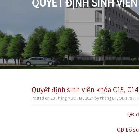
QUYẾT ĐỊNH SINH VIÊN 
Quyết định sinh viên khóa C15, C14 
Posted on
23 Tháng Mười Hai, 2024
by
Phòng ĐT, QLKH & H
QĐ đ
QĐ bổ su