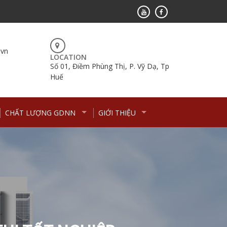
.vn
LOCATION
Số 01, Điềm Phùng Thị, P. Vỹ Dạ, Tp
Huế
CHẤT LƯỢNG GDNN
GIỚI THIỆU