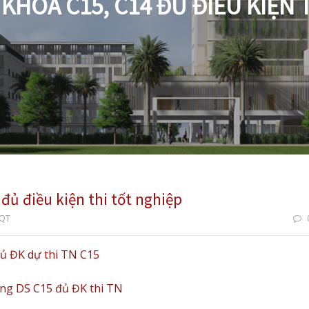
KHÓA C15, C14 ĐỦ ĐIỀU KIỆN 
đủ điều kiện thi tốt nghiệp
TQT
ủ ĐK dự thi TN C15
ng DS C15 đủ ĐK thi TN