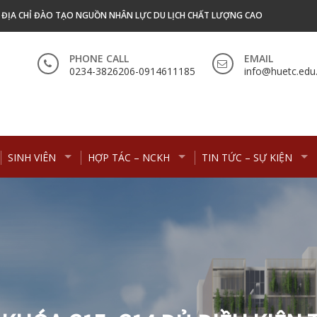
- ĐỊA CHỈ ĐÀO TẠO NGUỒN NHÂN LỰC DU LỊCH CHẤT LƯỢNG CAO
PHONE CALL
EMAIL
0234-3826206-0914611185
info@huetc.edu
SINH VIÊN
HỢP TÁC – NCKH
TIN TỨC – SỰ KIỆN