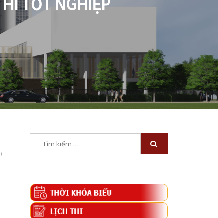
THI TỐT NGHIỆP
Tìm
kiếm
0
cho: