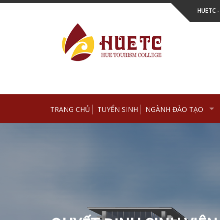
Skip
HUETC 
to
content
TRANG CHỦ
TUYỂN SINH
NGÀNH ĐÀO TẠO