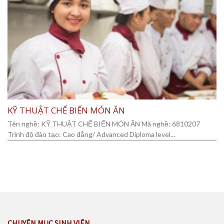
KỸ THUẬT CHẾ BIẾN MÓN ĂN
Tên nghề: KỸ THUẬT CHẾ BIẾN MÓN ĂN Mã nghề: 6810207
Trình độ đào tạo: Cao đẳng/ Advanced Diploma level...
CHUYÊN MỤC SINH VIÊN