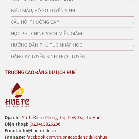
BIỂU MẪU, HỒ SƠ TUYỂN SINH
CÂU HỎI THƯỜNG GẶP
HỌC PHÍ, CHÍNH SÁCH MIỄN GIẢM
HƯỚNG DẪN THỦ TỤC NHẬP HỌC
ĐĂNG KÝ TUYỂN SINH TRỰC TUYẾN
TRƯỜNG CAO ĐẲNG DU LỊCH HUẾ
Địa chỉ:
Số 1, Điềm Phùng Thị, P.Vỹ Dạ, Tp Huế
Điện thoại:
(0234).3826206
Email:
info@huetc.edu.vn
Fanpage:
facebook.com/truongcaodang.dulichhue