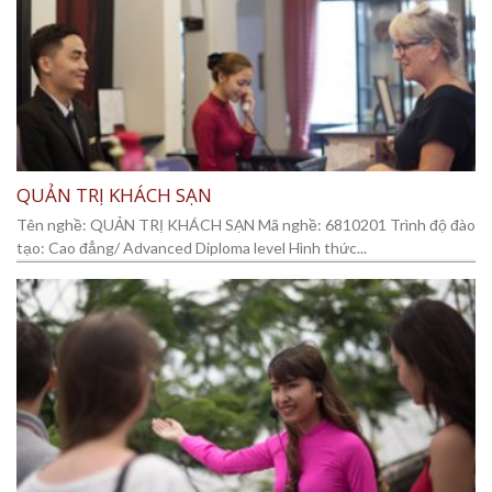
QUẢN TRỊ KHÁCH SẠN
Tên nghề: QUẢN TRỊ KHÁCH SẠN Mã nghề: 6810201 Trình độ đào
tạo: Cao đẳng/ Advanced Diploma level Hình thức...