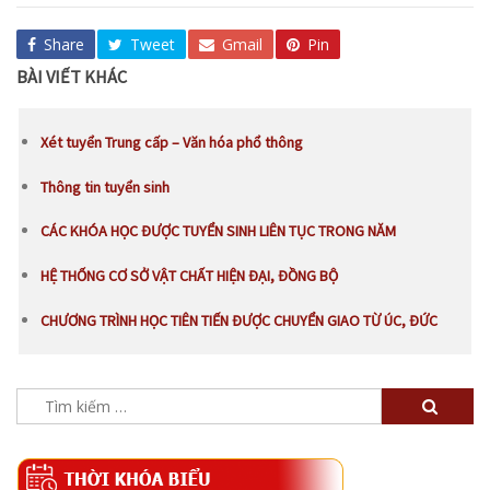
Share
Tweet
Gmail
Pin
BÀI VIẾT KHÁC
Xét tuyển Trung cấp – Văn hóa phổ thông
Thông tin tuyển sinh
CÁC KHÓA HỌC ĐƯỢC TUYỂN SINH LIÊN TỤC TRONG NĂM
HỆ THỐNG CƠ SỞ VẬT CHẤT HIỆN ĐẠI, ĐỒNG BỘ
CHƯƠNG TRÌNH HỌC TIÊN TIẾN ĐƯỢC CHUYỂN GIAO TỪ ÚC, ĐỨC
Tìm
kiếm
cho: