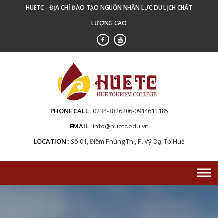
Skip
HUETC - ĐỊA CHỈ ĐÀO TẠO NGUỒN NHÂN LỰC DU LỊCH CHẤT
to
LƯỢNG CAO
content
PHONE CALL
0234-3826206-0914611185
EMAIL
info@huetc.edu.vn
LOCATION
Số 01, Điềm Phùng Thị, P. Vỹ Dạ, Tp Huế