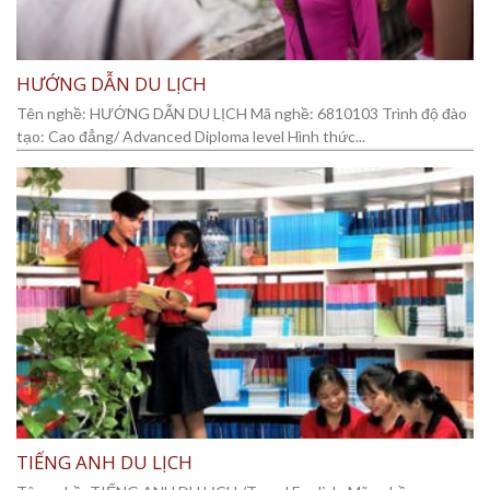
HƯỚNG DẪN DU LỊCH
Tên nghề: HƯỚNG DẪN DU LỊCH Mã nghề: 6810103 Trình độ đào
tạo: Cao đẳng/ Advanced Diploma level Hình thức...
TIẾNG ANH DU LỊCH