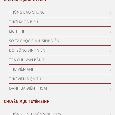
THÔNG BÁO CHUNG
THỜI KHÓA BIỂU
LỊCH THI
SỔ TAY HỌC SINH, SINH VIÊN
ĐỜI SỐNG SINH VIÊN
TRA CỨU VĂN BẰNG
THƯ VIỆN ẢNH
THƯ VIỆN ĐIỆN TỬ
DANH BẠ ĐIỆN THOẠI
CHUYÊN MỤC TUYỂN SINH
THÔNG TIN TUYỂN SINH 2026