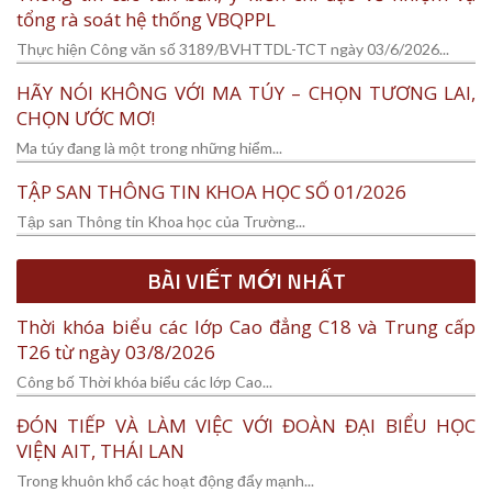
tổng rà soát hệ thống VBQPPL
Thực hiện Công văn số 3189/BVHTTDL-TCT ngày 03/6/2026...
HÃY NÓI KHÔNG VỚI MA TÚY – CHỌN TƯƠNG LAI,
CHỌN ƯỚC MƠ!
Ma túy đang là một trong những hiểm...
TẬP SAN THÔNG TIN KHOA HỌC SỐ 01/2026
Tập san Thông tin Khoa học của Trường...
BÀI VIẾT MỚI NHẤT
Thời khóa biểu các lớp Cao đẳng C18 và Trung cấp
T26 từ ngày 03/8/2026
Công bố Thời khóa biểu các lớp Cao...
ĐÓN TIẾP VÀ LÀM VIỆC VỚI ĐOÀN ĐẠI BIỂU HỌC
VIỆN AIT, THÁI LAN
Trong khuôn khổ các hoạt động đẩy mạnh...