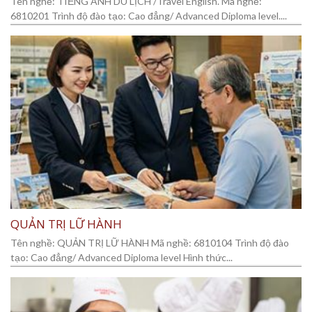
Tên nghề: TIẾNG ANH DU LỊCH /Travel English. Mã nghề:
6810201 Trình độ đào tạo: Cao đẳng/ Advanced Diploma level....
QUẢN TRỊ LỮ HÀNH
Tên nghề: QUẢN TRỊ LỮ HÀNH Mã nghề: 6810104 Trình độ đào
tạo: Cao đẳng/ Advanced Diploma level Hình thức...