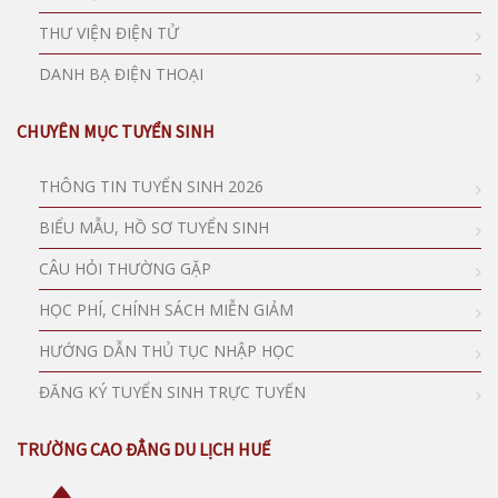
THƯ VIỆN ĐIỆN TỬ
DANH BẠ ĐIỆN THOẠI
CHUYÊN MỤC TUYỂN SINH
THÔNG TIN TUYỂN SINH 2026
BIỂU MẪU, HỒ SƠ TUYỂN SINH
CÂU HỎI THƯỜNG GẶP
HỌC PHÍ, CHÍNH SÁCH MIỄN GIẢM
HƯỚNG DẪN THỦ TỤC NHẬP HỌC
ĐĂNG KÝ TUYỂN SINH TRỰC TUYẾN
TRƯỜNG CAO ĐẲNG DU LỊCH HUẾ