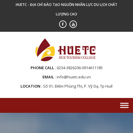
Skip
HUETC - ĐỊA CHỈ ĐÀO TẠO NGUỒN NHÂN LỰC DU LỊCH CHẤT
to
LƯỢNG CAO
content
PHONE CALL
0234-3826206-0914611185
EMAIL
info@huetc.edu.vn
LOCATION
Số 01, Điềm Phùng Thị, P. Vỹ Dạ, Tp Huế