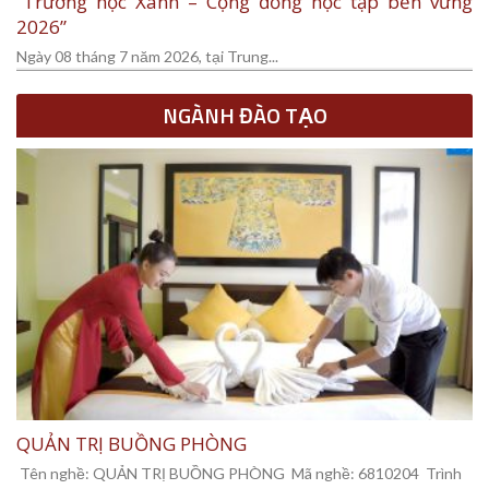
“Trường học Xanh – Cộng đồng học tập bền vững
2026”
Ngày 08 tháng 7 năm 2026, tại Trung...
NGÀNH ĐÀO TẠO
QUẢN TRỊ BUỒNG PHÒNG
Tên nghề: QUẢN TRỊ BUỒNG PHÒNG Mã nghề: 6810204 Trình