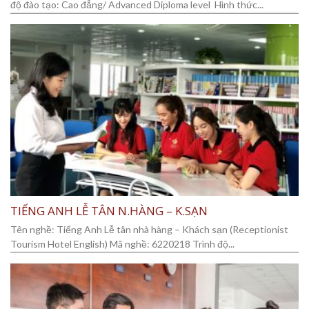
độ đào tạo: Cao đẳng/ Advanced Diploma level Hình thức...
TIẾNG ANH LỄ TÂN N.HÀNG – K.SẠN
Tên nghề: Tiếng Anh Lễ tân nhà hàng – Khách sạn (Receptionist
Tourism Hotel English) Mã nghề: 6220218 Trình độ...