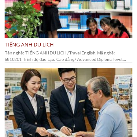
TIẾNG ANH DU LỊCH
Tên nghề: TIẾNG ANH DU LỊCH /Travel English. Mã nghề:
6810201 Trình độ đào tạo: Cao đẳng/ Advanced Diploma level....