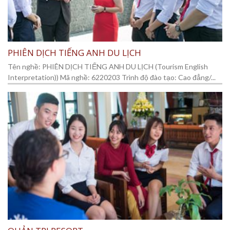
PHIÊN DỊCH TIẾNG ANH DU LỊCH
Tên nghề: PHIÊN DỊCH TIẾNG ANH DU LỊCH (Tourism English
Interpretation)) Mã nghề: 6220203 Trình độ đào tạo: Cao đẳng/...