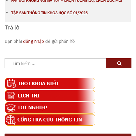
HÃY NÓI KHÔNG VỚI MA TÚY – CHỌN TƯƠNG LAI, CHỌN ƯỚC MƠ!
TẬP SAN THÔNG TIN KHOA HỌC SỐ 01/2026
Trả lời
Bạn phải
đăng nhập
để gửi phản hồi.
Tìm
kiếm
cho: