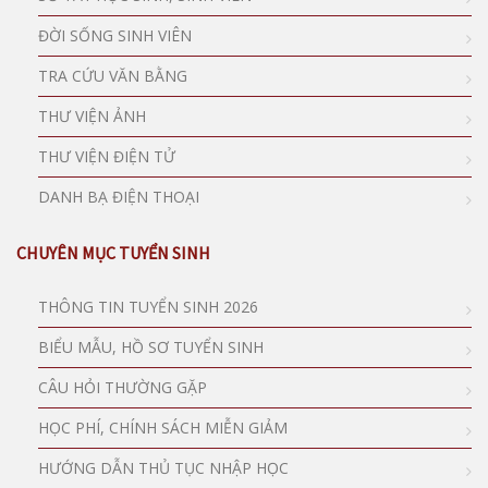
ĐỜI SỐNG SINH VIÊN
TRA CỨU VĂN BẰNG
THƯ VIỆN ẢNH
THƯ VIỆN ĐIỆN TỬ
DANH BẠ ĐIỆN THOẠI
CHUYÊN MỤC TUYỂN SINH
THÔNG TIN TUYỂN SINH 2026
BIỂU MẪU, HỒ SƠ TUYỂN SINH
CÂU HỎI THƯỜNG GẶP
HỌC PHÍ, CHÍNH SÁCH MIỄN GIẢM
HƯỚNG DẪN THỦ TỤC NHẬP HỌC