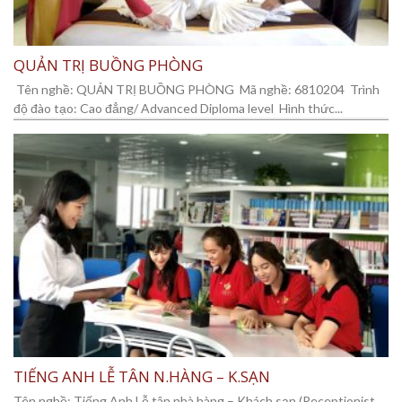
QUẢN TRỊ BUỒNG PHÒNG
Tên nghề: QUẢN TRỊ BUỒNG PHÒNG Mã nghề: 6810204 Trình
độ đào tạo: Cao đẳng/ Advanced Diploma level Hình thức...
TIẾNG ANH LỄ TÂN N.HÀNG – K.SẠN
Tên nghề: Tiếng Anh Lễ tân nhà hàng – Khách sạn (Receptionist