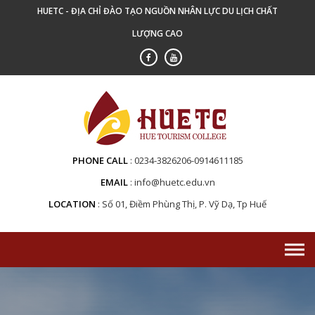
Skip
HUETC - ĐỊA CHỈ ĐÀO TẠO NGUỒN NHÂN LỰC DU LỊCH CHẤT
to
LƯỢNG CAO
content
PHONE CALL
0234-3826206-0914611185
EMAIL
info@huetc.edu.vn
LOCATION
Số 01, Điềm Phùng Thị, P. Vỹ Dạ, Tp Huế