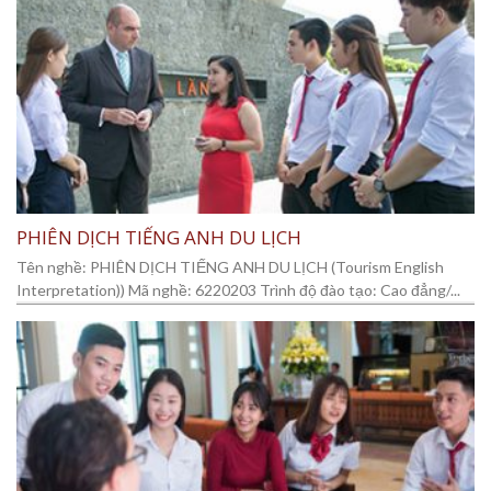
PHIÊN DỊCH TIẾNG ANH DU LỊCH
Tên nghề: PHIÊN DỊCH TIẾNG ANH DU LỊCH (Tourism English
Interpretation)) Mã nghề: 6220203 Trình độ đào tạo: Cao đẳng/...