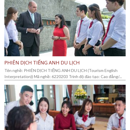
PHIÊN DỊCH TIẾNG ANH DU LỊCH
Tên nghề: PHIÊN DỊCH TIẾNG ANH DU LỊCH (Tourism English
Interpretation)) Mã nghề: 6220203 Trình độ đào tạo: Cao đẳng/...