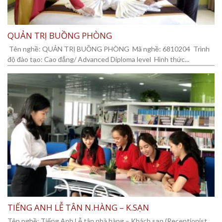
QUẢN TRỊ BUỒNG PHÒNG
Tên nghề: QUẢN TRỊ BUỒNG PHÒNG Mã nghề: 6810204 Trình
độ đào tạo: Cao đẳng/ Advanced Diploma level Hình thức...
TIẾNG ANH LỄ TÂN N.HÀNG – K.SẠN
Tên nghề: Tiếng Anh Lễ tân nhà hàng – Khách sạn (Receptionist