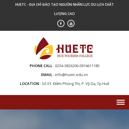
Skip
HUETC - ĐỊA CHỈ ĐÀO TẠO NGUỒN NHÂN LỰC DU LỊCH CHẤT
to
LƯỢNG CAO
content
PHONE CALL
0234-3826206-0914611185
EMAIL
info@huetc.edu.vn
LOCATION
Số 01, Điềm Phùng Thị, P. Vỹ Dạ, Tp Huế