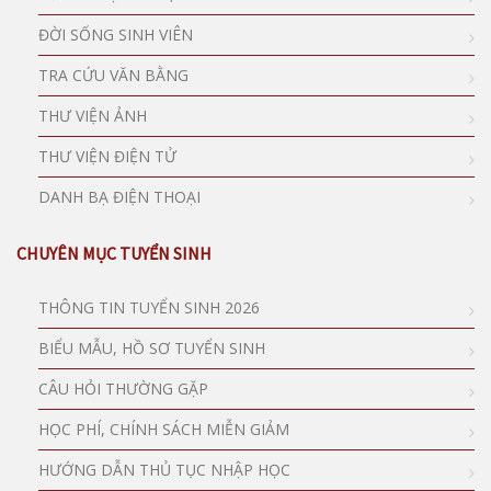
ĐỜI SỐNG SINH VIÊN
TRA CỨU VĂN BẰNG
THƯ VIỆN ẢNH
THƯ VIỆN ĐIỆN TỬ
DANH BẠ ĐIỆN THOẠI
CHUYÊN MỤC TUYỂN SINH
THÔNG TIN TUYỂN SINH 2026
BIỂU MẪU, HỒ SƠ TUYỂN SINH
CÂU HỎI THƯỜNG GẶP
HỌC PHÍ, CHÍNH SÁCH MIỄN GIẢM
HƯỚNG DẪN THỦ TỤC NHẬP HỌC