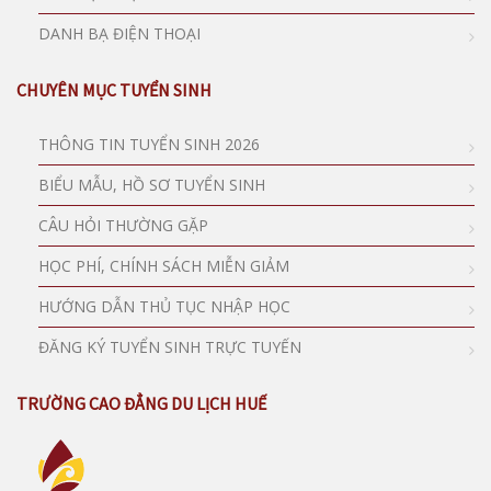
DANH BẠ ĐIỆN THOẠI
CHUYÊN MỤC TUYỂN SINH
THÔNG TIN TUYỂN SINH 2026
BIỂU MẪU, HỒ SƠ TUYỂN SINH
CÂU HỎI THƯỜNG GẶP
HỌC PHÍ, CHÍNH SÁCH MIỄN GIẢM
HƯỚNG DẪN THỦ TỤC NHẬP HỌC
ĐĂNG KÝ TUYỂN SINH TRỰC TUYẾN
TRƯỜNG CAO ĐẲNG DU LỊCH HUẾ