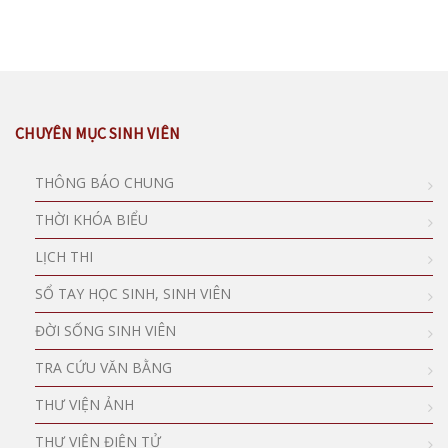
CHUYÊN MỤC SINH VIÊN
THÔNG BÁO CHUNG
THỜI KHÓA BIỂU
LỊCH THI
SỔ TAY HỌC SINH, SINH VIÊN
ĐỜI SỐNG SINH VIÊN
TRA CỨU VĂN BẰNG
THƯ VIỆN ẢNH
THƯ VIỆN ĐIỆN TỬ