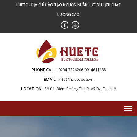
Skip
HUETC - ĐỊA CHỈ ĐÀO TẠO NGUỒN NHÂN LỰC DU LỊCH CHẤT
to
LƯỢNG CAO
content
PHONE CALL
0234-3826206-0914611185
EMAIL
info@huetc.edu.vn
LOCATION
Số 01, Điềm Phùng Thị, P. Vỹ Dạ, Tp Huế