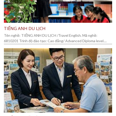
TIẾNG ANH DU LỊCH
Tên nghề: TIẾNG ANH DU LỊCH /Travel English. Mã nghề:
6810201 Trình độ đào tạo: Cao đẳng/ Advanced Diploma level....