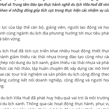
 Huế và Trung tâm Đào tạo thực hành nghề du lịch Villa Huế đã vin
khen vì những đóng góp tích cực trong thực hiện các nhiệm vụ củ
 lực của tập thể cán bộ, giảng viên, người lao động và họ
hành cùng ngành du lịch địa phương hướng tới mục tiêu phá
và bền vững.
ch Huế đã tích cực triển khai nhiều hoạt động thiết thự
ành giảm thiểu rác thải nhựa trong đào tạo cũng như cá
ép nội dung du lịch xanh, giảm thiểu rác thải nhựa và phá
chức các hội thảo, tập huấn chuyên đề; xây dựng các mô hìn
hai các tour trải nghiệm và sản phẩm du lịch cộng đồng the
tăng cường kết nối doanh nghiệp, cộng đồng và người họ
ng.
u lịch Villa Huế đã phát huy hiệu quả vai trò là môi trườn
hí du lịch xanh. Thông qua các hoạt động thực hành, phục v