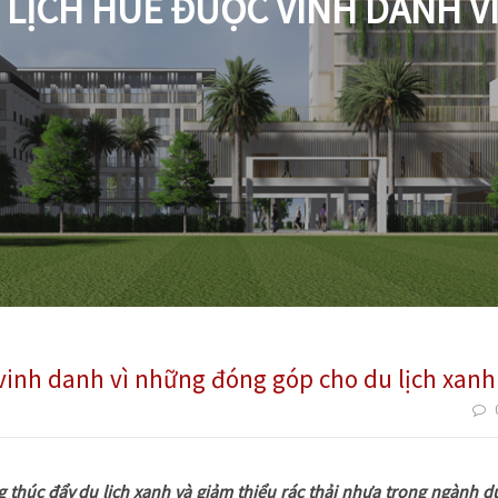
LỊCH HUẾ ĐƯỢC VINH DANH 
vinh danh vì những đóng góp cho du lịch xanh
g thúc đẩy du lịch xanh và giảm thiểu rác thải nhựa trong ngành d