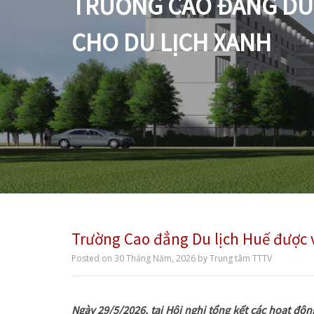
TRƯỜNG CAO ĐẲNG DU 
CHO DU LỊCH XANH
Trường Cao đẳng Du lịch Huế được 
Posted on
30 Tháng Năm, 2026
by
Trung tâm TTTV
Ngày 29/5/2026, tại Hội nghị tổng kết các hoạt độn