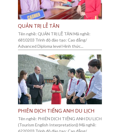
QUẢN TRỊ LỄ TÂN
Tên nghề: QUẢN TRỊ LỄ TÂN Mã nghề:
6810203 Trình độ đào tạo: Cao đẳng/
Advanced Diploma level Hình thức...
PHIÊN DỊCH TIẾNG ANH DU LỊCH
Tên nghề: PHIÊN DỊCH TIẾNG ANH DU LỊCH
(Tourism English Interpretation)) Mã nghề:
6220203 Trình độ đào tạo: Cao đẳng/...