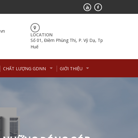
.vn
LOCATION
Số 01, Điềm Phùng Thị, P. Vỹ Dạ, Tp
Huế
CHẤT LƯỢNG GDNN
GIỚI THIỆU