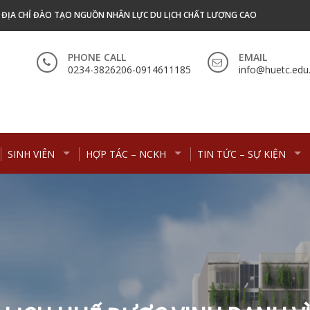
- ĐỊA CHỈ ĐÀO TẠO NGUỒN NHÂN LỰC DU LỊCH CHẤT LƯỢNG CAO
PHONE CALL
EMAIL
0234-3826206-0914611185
info@huetc.edu
SINH VIÊN
HỢP TÁC – NCKH
TIN TỨC – SỰ KIỆN