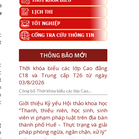
h
a
c
t
THÔNG BÁO MỚI
c
Thời khóa biểu các lớp Cao đẳng
c
C18 và Trung cấp T26 từ ngày
t
03/8/2026
h
Công bố Thời khóa biểu các lớp Cao...
o
c
Giới thiệu Kỷ yếu Hội thảo khoa học
“Thanh, thiếu niên, học sinh, sinh
viên vi phạm pháp luật trên địa bàn
thành phố Huế – Thực trạng và giải
g
pháp phòng ngừa, ngăn chặn, xử lý”
ụ