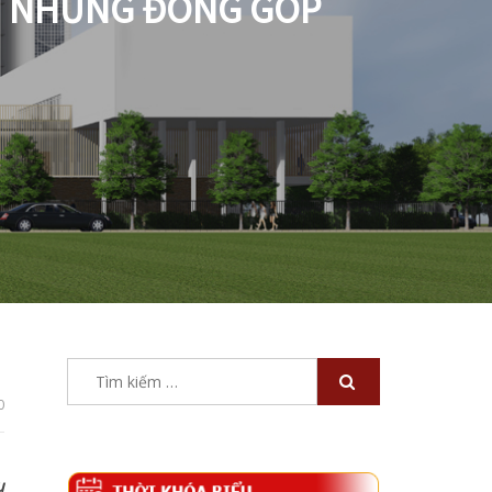
VÌ NHỮNG ĐÓNG GÓP
Tìm
kiếm
0
cho:
u