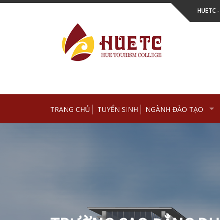
Skip
HUETC 
to
content
TRANG CHỦ
TUYỂN SINH
NGÀNH ĐÀO TẠO