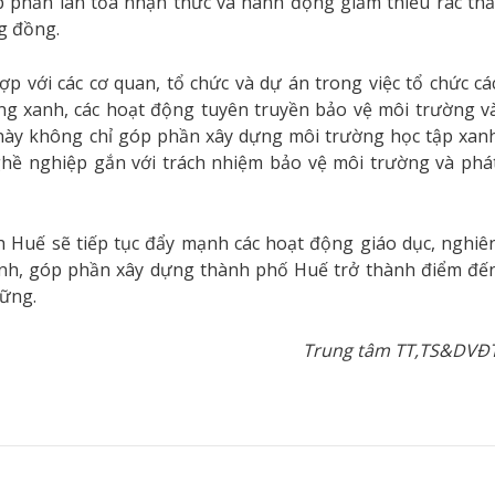
p phần lan tỏa nhận thức và hành động giảm thiểu rác thả
ng đồng.
p với các cơ quan, tổ chức và dự án trong việc tổ chức cá
ùng xanh, các hoạt động tuyên truyền bảo vệ môi trường v
này không chỉ góp phần xây dựng môi trường học tập xan
hề nghiệp gắn với trách nhiệm bảo vệ môi trường và phá
h Huế sẽ tiếp tục đẩy mạnh các hoạt động giáo dục, nghiê
xanh, góp phần xây dựng thành phố Huế trở thành điểm đế
vững.
Trung tâm TT,TS&DVĐ