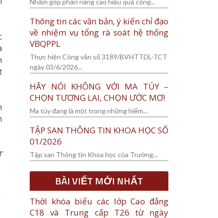
i
Nhằm góp phần nâng cao hiệu quả công...
Thông tin các văn bản, ý kiến chỉ đạo
về nhiệm vụ tổng rà soát hệ thống
c
VBQPPL
à
Thực hiện Công văn số 3189/BVHTTDL-TCT
h
ngày 03/6/2026...
t
HÃY NÓI KHÔNG VỚI MA TÚY –
CHỌN TƯƠNG LAI, CHỌN ƯỚC MƠ!
n
Ma túy đang là một trong những hiểm...
n
TẬP SAN THÔNG TIN KHOA HỌC SỐ
01/2026
T
Tập san Thông tin Khoa học của Trường...
BÀI VIẾT MỚI NHẤT
Thời khóa biểu các lớp Cao đẳng
C18 và Trung cấp T26 từ ngày