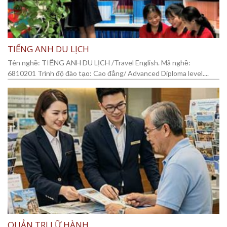
TIẾNG ANH DU LỊCH
Tên nghề: TIẾNG ANH DU LỊCH /Travel English. Mã nghề:
6810201 Trình độ đào tạo: Cao đẳng/ Advanced Diploma level....
QUẢN TRỊ LỮ HÀNH