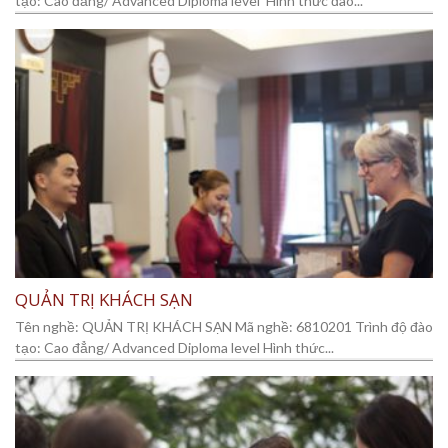
tạo: Cao đẳng/ Advanced Diploma level Hình thức đào...
QUẢN TRỊ KHÁCH SẠN
Tên nghề: QUẢN TRỊ KHÁCH SẠN Mã nghề: 6810201 Trình độ đào
tạo: Cao đẳng/ Advanced Diploma level Hình thức...