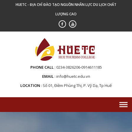
Skip
HUETC - ĐỊA CHỈ ĐÀO TẠO NGUỒN NHÂN LỰC DU LỊCH CHẤT
to
LƯỢNG CAO
content
PHONE CALL
0234-3826206-0914611185
EMAIL
info@huetc.edu.vn
LOCATION
Số 01, Điềm Phùng Thị, P. Vỹ Dạ, Tp Huế