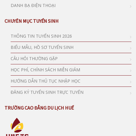
DANH BẠ ĐIỆN THOẠI
CHUYÊN MỤC TUYỂN SINH
THÔNG TIN TUYỂN SINH 2026
BIỂU MẪU, HỒ SƠ TUYỂN SINH
CÂU HỎI THƯỜNG GẶP
HỌC PHÍ, CHÍNH SÁCH MIỄN GIẢM
HƯỚNG DẪN THỦ TỤC NHẬP HỌC
ĐĂNG KÝ TUYỂN SINH TRỰC TUYẾN
TRƯỜNG CAO ĐẲNG DU LỊCH HUẾ