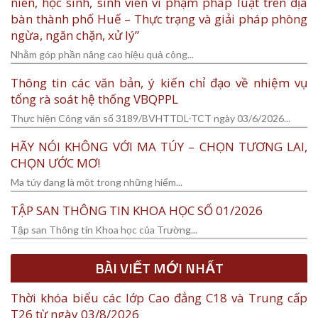
niên, học sinh, sinh viên vi phạm pháp luật trên địa
bàn thành phố Huế – Thực trạng và giải pháp phòng
ngừa, ngăn chặn, xử lý”
Nhằm góp phần nâng cao hiệu quả công...
Thông tin các văn bản, ý kiến chỉ đạo về nhiệm vụ
tổng rà soát hệ thống VBQPPL
Thực hiện Công văn số 3189/BVHTTDL-TCT ngày 03/6/2026...
HÃY NÓI KHÔNG VỚI MA TÚY – CHỌN TƯƠNG LAI,
CHỌN ƯỚC MƠ!
Ma túy đang là một trong những hiểm...
TẬP SAN THÔNG TIN KHOA HỌC SỐ 01/2026
Tập san Thông tin Khoa học của Trường...
BÀI VIẾT MỚI NHẤT
Thời khóa biểu các lớp Cao đẳng C18 và Trung cấp
T26 từ ngày 03/8/2026