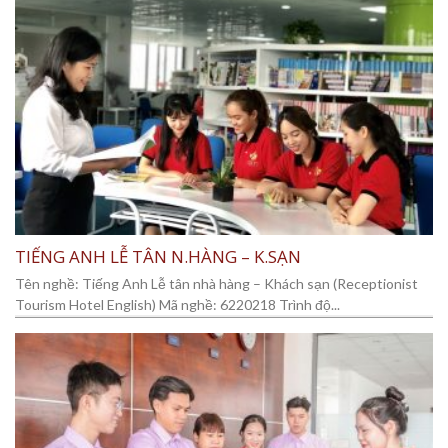
TIẾNG ANH LỄ TÂN N.HÀNG – K.SẠN
Tên nghề: Tiếng Anh Lễ tân nhà hàng – Khách sạn (Receptionist
Tourism Hotel English) Mã nghề: 6220218 Trình độ...