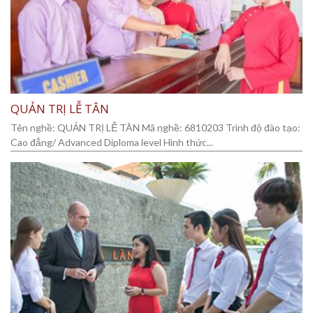
QUẢN TRỊ LỄ TÂN
Tên nghề: QUẢN TRỊ LỄ TÂN Mã nghề: 6810203 Trình độ đào tạo:
Cao đẳng/ Advanced Diploma level Hình thức...