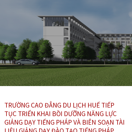
TRƯỜNG CAO ĐẲNG DU LỊCH HUẾ TIẾP
TỤC TRIỂN KHAI BỒI DƯỠNG NĂNG LỰC
GIẢNG DẠY TIẾNG PHÁP VÀ BIÊN SOẠN TÀI
LIỆU GIẢNG DẠY ĐÀO TẠO TIẾNG PHÁP