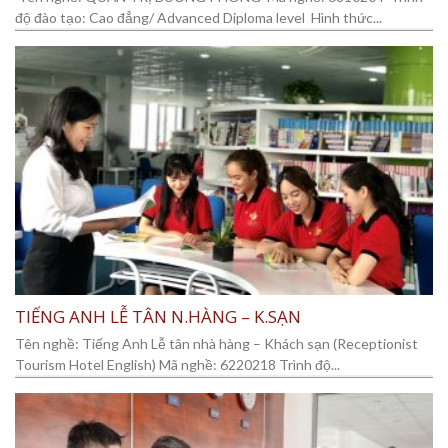
độ đào tạo: Cao đẳng/ Advanced Diploma level Hình thức...
TIẾNG ANH LỄ TÂN N.HÀNG – K.SẠN
Tên nghề: Tiếng Anh Lễ tân nhà hàng – Khách sạn (Receptionist
Tourism Hotel English) Mã nghề: 6220218 Trình độ...