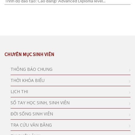
Trình độ đào tạo: Cao đẳng/ Advanced Diploma level...
CHUYÊN MỤC SINH VIÊN
THÔNG BÁO CHUNG
THỜI KHÓA BIỂU
LỊCH THI
SỔ TAY HỌC SINH, SINH VIÊN
ĐỜI SỐNG SINH VIÊN
TRA CỨU VĂN BẰNG