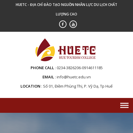
Skip
HUETC - ĐỊA CHỈ ĐÀO TẠO NGUỒN NHÂN LỰC DU LỊCH CHẤT
to
LƯỢNG CAO
content
PHONE CALL
0234-3826206-0914611185
EMAIL
info@huetc.edu.vn
LOCATION
Số 01, Điềm Phùng Thị, P. Vỹ Dạ, Tp Huế