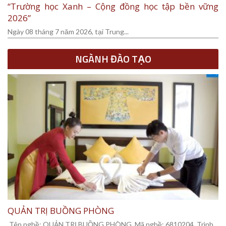
“Trường học Xanh – Cộng đồng học tập bền vững
2026”
Ngày 08 tháng 7 năm 2026, tại Trung...
NGÀNH ĐÀO TẠO
QUẢN TRỊ BUỒNG PHÒNG
Tên nghề: QUẢN TRỊ BUỒNG PHÒNG Mã nghề: 6810204 Trình