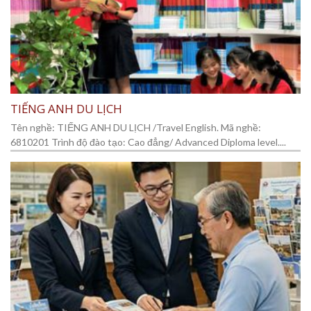
TIẾNG ANH DU LỊCH
Tên nghề: TIẾNG ANH DU LỊCH /Travel English. Mã nghề:
6810201 Trình độ đào tạo: Cao đẳng/ Advanced Diploma level....