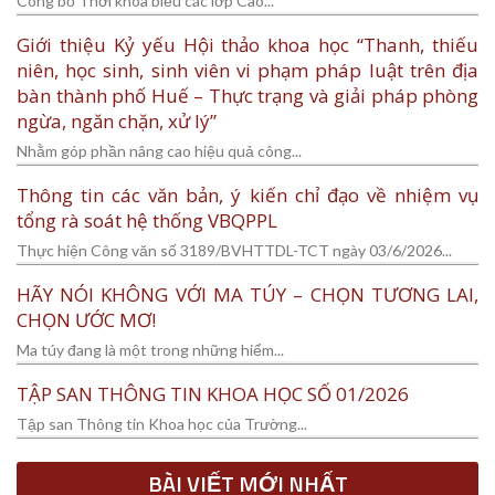
Công bố Thời khóa biểu các lớp Cao...
Giới thiệu Kỷ yếu Hội thảo khoa học “Thanh, thiếu
niên, học sinh, sinh viên vi phạm pháp luật trên địa
bàn thành phố Huế – Thực trạng và giải pháp phòng
ngừa, ngăn chặn, xử lý”
Nhằm góp phần nâng cao hiệu quả công...
Thông tin các văn bản, ý kiến chỉ đạo về nhiệm vụ
tổng rà soát hệ thống VBQPPL
Thực hiện Công văn số 3189/BVHTTDL-TCT ngày 03/6/2026...
HÃY NÓI KHÔNG VỚI MA TÚY – CHỌN TƯƠNG LAI,
CHỌN ƯỚC MƠ!
Ma túy đang là một trong những hiểm...
TẬP SAN THÔNG TIN KHOA HỌC SỐ 01/2026
Tập san Thông tin Khoa học của Trường...
BÀI VIẾT MỚI NHẤT