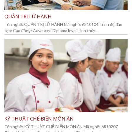
QUẢN TRỊ LỮ HÀNH
Tên nghề: QUẢN TRỊ LỮ HÀNH Mã nghề: 6810104 Trình độ đào
tạo: Cao đẳng/ Advanced Diploma level Hình thức...
KỸ THUẬT CHẾ BIẾN MÓN ĂN
Tên nghề: KỸ THUẬT CHẾ BIẾN MÓN ĂN Mã nghề: 6810207