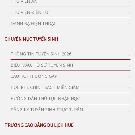
THƯ VIỆN ẢNH
THƯ VIỆN ĐIỆN TỬ
DANH BẠ ĐIỆN THOẠI
CHUYÊN MỤC TUYỂN SINH
THÔNG TIN TUYỂN SINH 2026
BIỂU MẪU, HỒ SƠ TUYỂN SINH
CÂU HỎI THƯỜNG GẶP
HỌC PHÍ, CHÍNH SÁCH MIỄN GIẢM
HƯỚNG DẪN THỦ TỤC NHẬP HỌC
ĐĂNG KÝ TUYỂN SINH TRỰC TUYẾN
TRƯỜNG CAO ĐẲNG DU LỊCH HUẾ