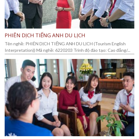
PHIÊN DỊCH TIẾNG ANH DU LỊCH
Tên nghề: PHIÊN DỊCH TIẾNG ANH DU LỊCH (Tourism English
Interpretation)) Mã nghề: 6220203 Trình độ đào tạo: Cao đẳng/...