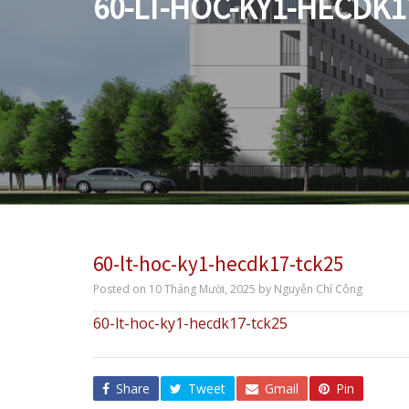
60-LT-HOC-KY1-HECDK1
60-lt-hoc-ky1-hecdk17-tck25
Posted on
10 Tháng Mười, 2025
by
Nguyễn Chí Công
60-lt-hoc-ky1-hecdk17-tck25
Share
Tweet
Gmail
Pin