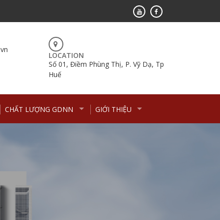
.vn
LOCATION
Số 01, Điềm Phùng Thị, P. Vỹ Dạ, Tp
Huế
CHẤT LƯỢNG GDNN
GIỚI THIỆU