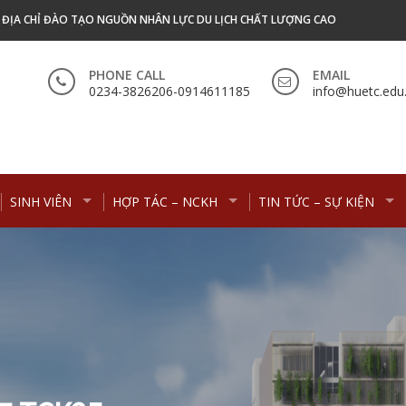
- ĐỊA CHỈ ĐÀO TẠO NGUỒN NHÂN LỰC DU LỊCH CHẤT LƯỢNG CAO
PHONE CALL
EMAIL
0234-3826206-0914611185
info@huetc.edu
SINH VIÊN
HỢP TÁC – NCKH
TIN TỨC – SỰ KIỆN