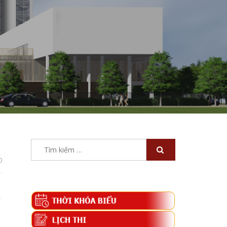
Tìm
kiếm
0
cho: