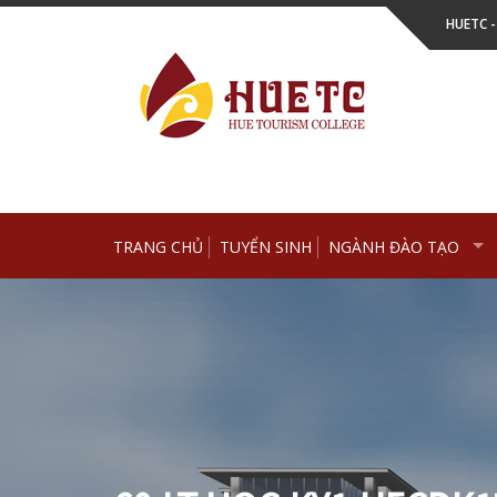
Skip
HUETC 
to
content
TRANG CHỦ
TUYỂN SINH
NGÀNH ĐÀO TẠO