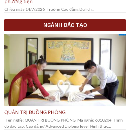
phương tiện
Chiều ngày 14/7/2026, Trường Cao đẳng Du lịch...
NGÀNH ĐÀO TẠO
QUẢN TRỊ BUỒNG PHÒNG
Tên nghề: QUẢN TRỊ BUỒNG PHÒNG Mã nghề: 6810204 Trình
độ đào tạo: Cao đẳng/ Advanced Diploma level Hình thức...