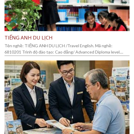
TIẾNG ANH DU LỊCH
Tên nghề: TIẾNG ANH DU LỊCH /Travel English. Mã nghề:
6810201 Trình độ đào tạo: Cao đẳng/ Advanced Diploma level....