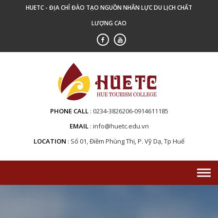
Skip
HUETC - ĐỊA CHỈ ĐÀO TẠO NGUỒN NHÂN LỰC DU LỊCH CHẤT
to
LƯỢNG CAO
content
PHONE CALL
0234-3826206-0914611185
EMAIL
info@huetc.edu.vn
LOCATION
Số 01, Điềm Phùng Thị, P. Vỹ Dạ, Tp Huế