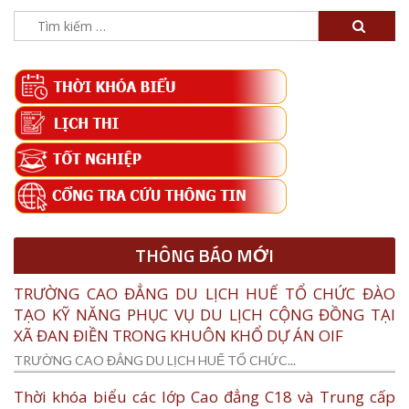
Tìm
kiếm
cho:
THÔNG BÁO MỚI
TRƯỜNG CAO ĐẲNG DU LỊCH HUẾ TỔ CHỨC ĐÀO
TẠO KỸ NĂNG PHỤC VỤ DU LỊCH CỘNG ĐỒNG TẠI
XÃ ĐAN ĐIỀN TRONG KHUÔN KHỔ DỰ ÁN OIF
TRƯỜNG CAO ĐẲNG DU LỊCH HUẾ TỔ CHỨC...
Thời khóa biểu các lớp Cao đẳng C18 và Trung cấp