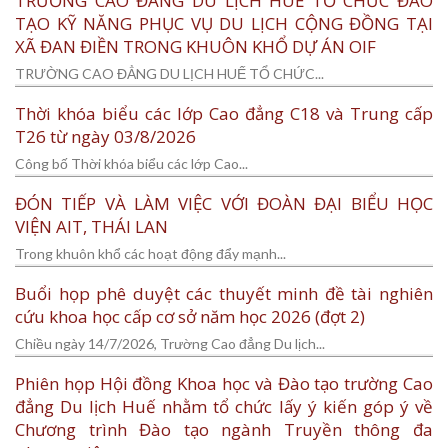
TRƯỜNG CAO ĐẲNG DU LỊCH HUẾ TỔ CHỨC ĐÀO
TẠO KỸ NĂNG PHỤC VỤ DU LỊCH CỘNG ĐỒNG TẠI
XÃ ĐAN ĐIỀN TRONG KHUÔN KHỔ DỰ ÁN OIF
TRƯỜNG CAO ĐẲNG DU LỊCH HUẾ TỔ CHỨC...
Thời khóa biểu các lớp Cao đẳng C18 và Trung cấp
T26 từ ngày 03/8/2026
Công bố Thời khóa biểu các lớp Cao...
ĐÓN TIẾP VÀ LÀM VIỆC VỚI ĐOÀN ĐẠI BIỂU HỌC
VIỆN AIT, THÁI LAN
Trong khuôn khổ các hoạt động đẩy mạnh...
Buổi họp phê duyệt các thuyết minh đề tài nghiên
cứu khoa học cấp cơ sở năm học 2026 (đợt 2)
Chiều ngày 14/7/2026, Trường Cao đẳng Du lịch...
Phiên họp Hội đồng Khoa học và Đào tạo trường Cao
đẳng Du lịch Huế nhằm tổ chức lấy ý kiến góp ý về
Chương trình Đào tạo ngành Truyền thông đa