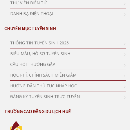
THƯ VIỆN ĐIỆN TỬ
DANH BẠ ĐIỆN THOẠI
CHUYÊN MỤC TUYỂN SINH
THÔNG TIN TUYỂN SINH 2026
BIỂU MẪU, HỒ SƠ TUYỂN SINH
CÂU HỎI THƯỜNG GẶP
HỌC PHÍ, CHÍNH SÁCH MIỄN GIẢM
HƯỚNG DẪN THỦ TỤC NHẬP HỌC
ĐĂNG KÝ TUYỂN SINH TRỰC TUYẾN
TRƯỜNG CAO ĐẲNG DU LỊCH HUẾ