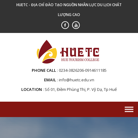
Skip
HUETC - ĐỊA CHỈ ĐÀO TẠO NGUỒN NHÂN LỰC DU LỊCH CHẤT
to
LƯỢNG CAO
content
PHONE CALL
0234-3826206-0914611185
EMAIL
info@huetc.edu.vn
LOCATION
Số 01, Điềm Phùng Thị, P. Vỹ Dạ, Tp Huế