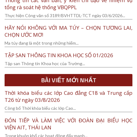
Thông tin các văn bản, ý kiến chỉ đạo về nhiệm vụ
tổng rà soát hệ thống VBQPPL
Thực hiện Công văn số 3189/BVHTTDL-TCT ngày 03/6/2026...
HÃY NÓI KHÔNG VỚI MA TÚY – CHỌN TƯƠNG LAI,
CHỌN ƯỚC MƠ!
Ma túy đang là một trong những hiểm...
TẬP SAN THÔNG TIN KHOA HỌC SỐ 01/2026
Tập san Thông tin Khoa học của Trường...
BÀI VIẾT MỚI NHẤT
Thời khóa biểu các lớp Cao đẳng C18 và Trung cấp
T26 từ ngày 03/8/2026
Công bố Thời khóa biểu các lớp Cao...
ĐÓN TIẾP VÀ LÀM VIỆC VỚI ĐOÀN ĐẠI BIỂU HỌC
VIỆN AIT, THÁI LAN
Trong khuôn khổ các hoạt động đẩy mạnh...