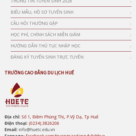
THÔNG TIN TUYỂN SINH 2026
BIỂU MẪU, HỒ SƠ TUYỂN SINH
CÂU HỎI THƯỜNG GẶP
HỌC PHÍ, CHÍNH SÁCH MIỄN GIẢM
HƯỚNG DẪN THỦ TỤC NHẬP HỌC
ĐĂNG KÝ TUYỂN SINH TRỰC TUYẾN
TRƯỜNG CAO ĐẲNG DU LỊCH HUẾ
Địa chỉ:
Số 1, Điềm Phùng Thị, P.Vỹ Dạ, Tp Huế
Điện thoại:
(0234).3826206
Email:
info@huetc.edu.vn
Fanpage:
facebook.com/truongcaodang.dulichhue