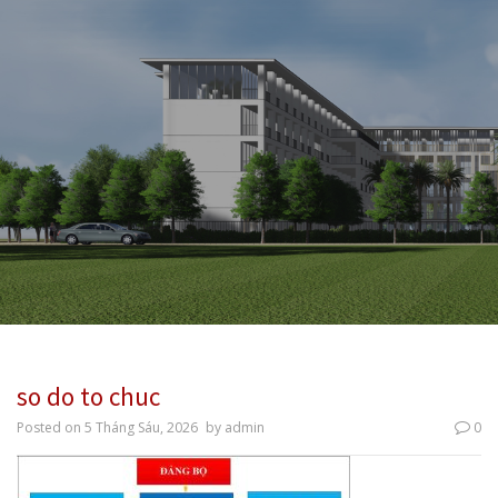
so do to chuc
Posted on
5 Tháng Sáu, 2026
by
admin
0