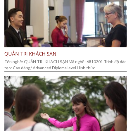
QUẢN TRỊ KHÁCH SẠN
Tên nghề: QUẢN TRỊ KHÁCH SẠN Mã nghề: 6810201 Trình độ đào
tạo: Cao đẳng/ Advanced Diploma level Hình thức...