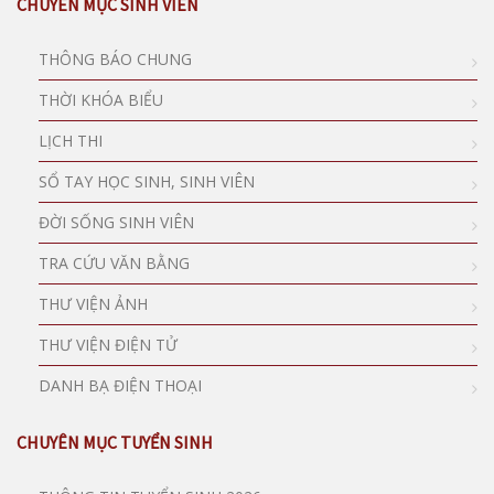
CHUYÊN MỤC SINH VIÊN
THÔNG BÁO CHUNG
THỜI KHÓA BIỂU
LỊCH THI
SỔ TAY HỌC SINH, SINH VIÊN
ĐỜI SỐNG SINH VIÊN
TRA CỨU VĂN BẰNG
THƯ VIỆN ẢNH
THƯ VIỆN ĐIỆN TỬ
DANH BẠ ĐIỆN THOẠI
CHUYÊN MỤC TUYỂN SINH